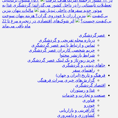
در ۱۳ کشور ازجمله آمریکا هدف گرفت
۲۵.۲ میلیون بریتانیایی
تعطیلات تابستانی را در داخل کشور می‌گذرانند/ گردشگری غذا به
موتور جدید سفرهای داخلی تبدیل شد
مالیات پنهان بنزین
بی‌کیفیت
بنزین ارزان یا خودروی گران؟ هزینه پنهان سوخت
بی‌کیفیت چیست؟
اثر شوک‌های اقتصادی در زنجیره مرغ تا 22
ماه باقی می‌ماند
عصرگردشگری
درباره مجله تفریحی و گردشگری
تماس و ارتباط با تیم عصر گردشگری
حریم شخصی کاربران عصر گردشگری
شرایط بازنشر محتوا
خرید رپورتاژ و بک لینک عصر گردشگری
جاهای دیدنی و گردشگری
راهنمای سفر
فرهنگ و تاریخ (ایران و جهان)
گزارش‌های خبری میراث فرهنگی
اقتصاد گردشگری
غذا و رستوران
صنعت و تجارت و خدمات
فناوری
خودرو
کارآفرینی و بازاریابی
کشاورزی و دامپروری