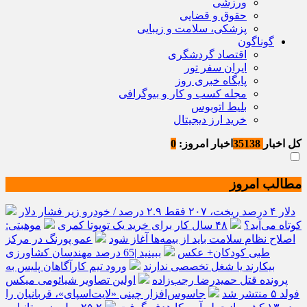
ورزشی
حقوق و قضایی
پزشکی، سلامت و زیبایی
گوناگون
اقتصاد گردشگری
ایران سفر تور
پایگاه خبری روز
مجله کسب و کار و بیوگرافی
بلیط اتوبوس
خرید ارز دیجیتال
کل اخبار
35138
اخبار امروز:
0
مطالب امروز
دلار ۴ درصد ریخت، ۲۰۷ فقط ۲.۹ درصد / خودرو زیر فشار دلار
کوتاه می‌آید؟
۴۸ سال کار برای خرید یک تویوتا کمری
موهبتی:
اصلاح نظام سلامت باید از بیمه‌ها آغاز شود
عمو پورنگ در مرکز
طبی کودکان+ عکس
ببینید |65 درصد مهندسان کشاورزی
بیکارند یا شغل تخصصی ندارند
ورود تیم کارآگاهان پلیس به
پرونده قتل حمیدرضا رجب‌زاده
اولین تصاویر شیائومی میکس
فولد ۵ منتشر شد
جاسوس‌افزار چینی «لایت‌اسپای»، قربانیان را