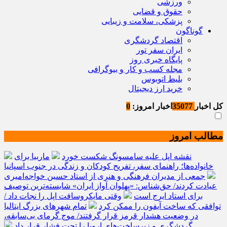
ورزشی
حقوق و قضایی
پزشکی، سلامت و زیبایی
گوناگون
اقتصاد گردشگری
ایران سفر تور
پایگاه خبری روز
مجله کسب و کار و بیوگرافی
بلیط اتوبوس
خرید ارز دیجیتال
کل اخبار
35077
اخبار امروز:
0
مطالب امروز
نقشه اپل علیه سامسونگ شکست خورد
ماربیا برای
خانواده‌ها؛ راهنمای سفر، تفریح کودکان و زندگی در جنوب اسپانیا
جمعی از مدیران فرهنگی و هنری از استاد حسین خواجه‌امیری
عیادت کردند/ حق‌شناس: «پهلوان آواز ایران» شایسته‌ترین توصیف
برای استاد ایرج است
وقتی مایکروسافت اپل را نجات داد /
توافقی که ساخت آیفون را ممکن کرد
تمام شهرهای بزرگ ایتالیا
در وضعیت هشدار قرمز قرار گرفتند/ موج گرمای بی‌سابقه،
گردشگری و زیرساخت‌های اروپا را تحت فشار قرار داد