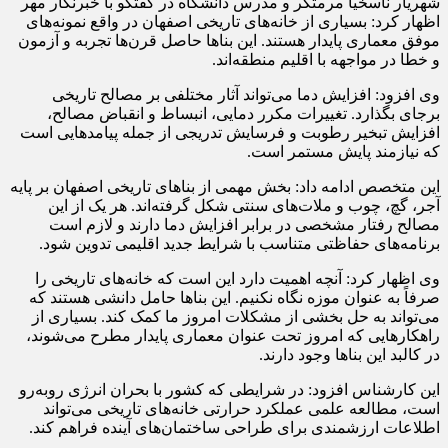
شهریار ناسخیا مرمتگر و مدرس دانشگاه در گفتگو با خبرنگار مهر
اظهار کرد: بسیاری از خانه‌های تاریخی اصفهان در واقع نمونه‌های
موفق معماری پایدار هستند. این بناها حاصل قرن‌ها تجربه و آزمون
و خطا در مواجهه با اقلیم منطقه‌اند.
وی افزود: افزایش دما می‌تواند آثار مختلفی بر مصالح تاریخی
برجای بگذارد. تغییرات مکرر دمایی، انبساط و انقباض مصالح،
افزایش تبخیر رطوبت و فرسایش تدریجی از جمله پیامدهایی است
که نیازمند پایش مستمر است.
این متخصص ادامه داد: بخش مهمی از بناهای تاریخی اصفهان بر پایه
آجر، گچ، چوب و ملات‌های سنتی شکل گرفته‌اند. هر یک از این
مصالح رفتار مشخصی در برابر افزایش دما دارند و لازم است
برنامه‌های حفاظتی متناسب با شرایط جدید اقلیمی تدوین شود.
وی اظهار کرد: آنچه اهمیت دارد این است که خانه‌های تاریخی را
صرفاً به عنوان موزه نگاه نکنیم. این بناها حامل دانشی هستند که
می‌تواند به حل بخشی از مشکلات امروز ما کمک کند. بسیاری از
راهکارهایی که امروز تحت عنوان معماری پایدار مطرح می‌شوند،
در کالبد این بناها وجود دارند.
این کارشناس افزود: در شرایطی که کشور با بحران انرژی روبه‌رو
است، مطالعه علمی عملکرد حرارتی خانه‌های تاریخی می‌تواند
اطلاعات ارزشمندی برای طراحی ساختمان‌های آینده فراهم کند.