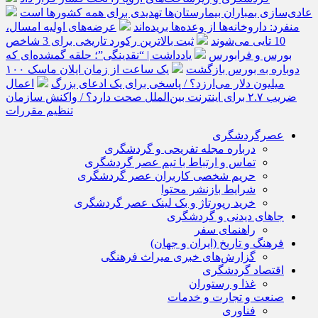
عادی‌سازی بمباران بیمارستان‌ها تهدیدی برای همه کشورها است
منفرد: داروخانه‌ها از وعده‌ها بریده‌اند
عرضه‌های اولیه امسال،
10 تایی می‌شوند
ثبت بالاترین رکورد تاریخی برای 3 شاخص
بورس و فرابورس
یادداشت | “نقدینگی”؛ حلقه گمشده‌ای که
دوباره به بورس بازگشت
یک ساعت از زمان ایلان ماسک ۱۰۰
میلیون دلار می‌ارزد؟ / پاسخی برای یک ادعای بزرگ
اعمال
ضریب ۲.۷ برای اینترنت بین‌الملل صحت دارد؟ / واکنش سازمان
تنظیم مقررات
عصرگردشگری
درباره مجله تفریحی و گردشگری
تماس و ارتباط با تیم عصر گردشگری
حریم شخصی کاربران عصر گردشگری
شرایط بازنشر محتوا
خرید رپورتاژ و بک لینک عصر گردشگری
جاهای دیدنی و گردشگری
راهنمای سفر
فرهنگ و تاریخ (ایران و جهان)
گزارش‌های خبری میراث فرهنگی
اقتصاد گردشگری
غذا و رستوران
صنعت و تجارت و خدمات
فناوری