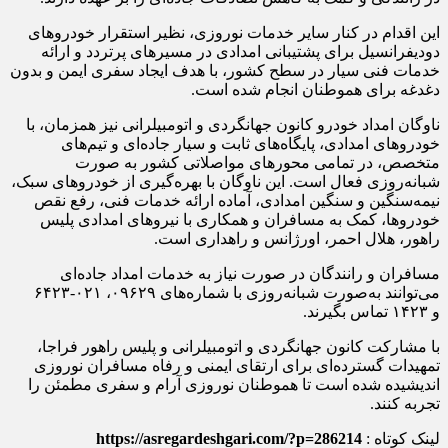
این اقدام در کنار سایر خدمات نوروزی، نظیر استقرار خودروهای
دودیفرانسیل
برای پشتیبانی امدادی در مسیرهای پرتردد و ارائه
خدمات فنی سیار در سطح کشور، با هدف ایجاد سفری ایمن و بدون
دغدغه برای هموطنان انجام شده است.
ناوگان امداد خودرو کانون جهانگردی و اتومبیلرانی نیز همزمان، با
خودروهای امدادی، پایگاه‌های ثابت و سیار جاده‌ای و تیم‌های
متخصص، در تمامی محورهای مواصلاتی کشور به صورت
شبانه‌روزی فعال است. این ناوگان با بهره‌گیری از خودروهای سبک،
نیمه‌سنگین و سنگین امدادی، آماده ارائه خدمات فنی، رفع نقص
خودروها، کمک به مسافران و همکاری با نیروهای امدادی پلیس
راهور، هلال احمر، اورژانس و راهداری است.
مسافران و رانندگان در صورت نیاز به خدمات امداد جاده‌ای
می‌توانند به‌صورت شبانه‌روزی با شماره‌های ۰۹۶۲۹، ۰۲۱-۶۴۲۳
و
۱۴۲۳
تماس بگیرند.
با مشارکت کانون جهانگردی و اتومبیلرانی و پلیس راهور
فراجا
،
تمهیدات گسترده‌ای برای ارتقای ایمنی و رفاه مسافران نوروزی
اندیشیده شده است تا هموطنان نوروزی آرام و سفری مطمئن را
تجربه کنند.
لینک کوتاه :
https://asregardeshgari.com/?p=286214