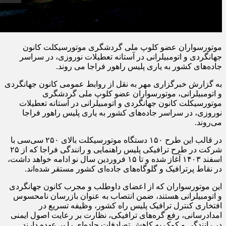
موتورسواران عضو کلوپ ملی گردشگری موتورسیکلت کانون
جهانگردی و اتومبیلرانی در آستانه تعطیلات نوروزی، در سراسر
جاده‌های کشور به یاری پلیس راهور فراجا می روند.
به گزارش خبرگزاری مهر به نقل از روابط عمومی کانون جهانگردی
و اتومبیلرانی، موتورسواران عضو
کلوپ
ملی گردشگری
موتورسیکلت کانون جهانگردی و اتومبیلرانی در آستانه تعطیلات
نوروزی، در سراسر جاده‌های کشور به یاری پلیس راهور
فراجا
می‌روند.
در قالب این طرح ۱۵۰ دستگاه موتورسیکلت بالای ۲۵۰ سی‌سی با
شرکت در طرح ترافیکی پلیس راهنمایی و رانندگی
فراجا
که از ۲۵
اسفند
۱۴۰۳
آغاز شده و تا ۱۵ فروردین سال نو ادامه خواهد داشت،
در نقاط پرترافیک و گلوگاه‌های جاده‌ای کشور مستقر شده‌اند.
این موتورسواران که از اعضای داوطلب و مجرب کانون جهانگردی
و اتومبیلرانی هستند، ضمن انتصاب به عنوان بازرسان نامحسوس
افتخاری کنترل ترافیک پلیس راه کشور، وظیفه تسریع در
امدادرسانی، رفع گره‌های ترافیکی، نظارت بر رعایت اصول ایمنی
در رانندگی و کمک به کاهش تصادفات جاده‌ای را بر عهده دارند.