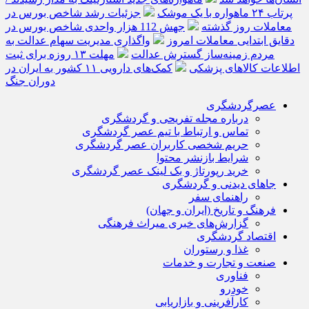
پرتاب ۲۴ ماهواره با یک موشک
جزئیات رشد شاخص بورس در
معاملات روز گذشته
جهش 112 هزار واحدی شاخص بورس در
دقایق ابتدایی معاملات امروز
واگذاری مدیریت سهام عدالت به
مردم زمینه‌ساز گسترش عدالت
مهلت ۱۳ روزه برای ثبت
اطلاعات کالاهای پزشکی
کمک‌های دارویی ۱۱ کشور به ایران در
دوران جنگ
عصرگردشگری
درباره مجله تفریحی و گردشگری
تماس و ارتباط با تیم عصر گردشگری
حریم شخصی کاربران عصر گردشگری
شرایط بازنشر محتوا
خرید رپورتاژ و بک لینک عصر گردشگری
جاهای دیدنی و گردشگری
راهنمای سفر
فرهنگ و تاریخ (ایران و جهان)
گزارش‌های خبری میراث فرهنگی
اقتصاد گردشگری
غذا و رستوران
صنعت و تجارت و خدمات
فناوری
خودرو
کارآفرینی و بازاریابی