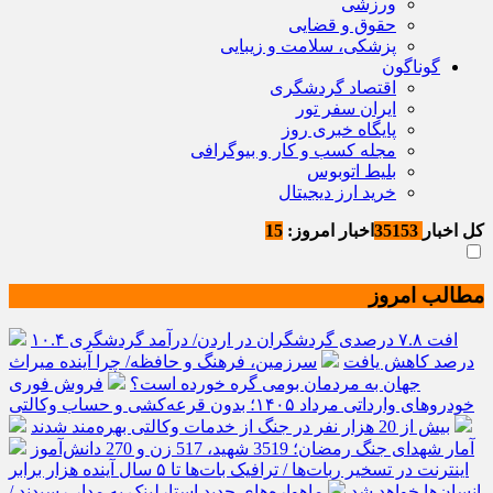
ورزشی
حقوق و قضایی
پزشکی، سلامت و زیبایی
گوناگون
اقتصاد گردشگری
ایران سفر تور
پایگاه خبری روز
مجله کسب و کار و بیوگرافی
بلیط اتوبوس
خرید ارز دیجیتال
کل اخبار
35153
اخبار امروز:
15
مطالب امروز
افت ۷.۸ درصدی گردشگران در اردن/ درآمد گردشگری ۱۰.۴
درصد کاهش یافت
سرزمین، فرهنگ و حافظه/ چرا آینده میراث
جهان به مردمان بومی گره خورده است؟
فروش فوری
خودروهای وارداتی مرداد ۱۴۰۵؛ بدون قرعه‌کشی و حساب وکالتی
بیش از 20 هزار نفر در جنگ از خدمات وکالتی بهره‌مند شدند
آمار شهدای جنگ رمضان؛ 3519 شهید، 517 زن و 270 دانش‌آموز
اینترنت در تسخیر ربات‌ها / ترافیک بات‌ها تا ۵ سال آینده هزار برابر
انسان‌ها خواهد شد
ماهواره‌های جدید استارلینک به مدار رسیدند /