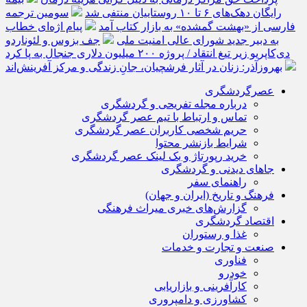
رایگان دهک‌های ۶ تا ۱۰ روستاییان منتفی شد
سومین ترجمه
فارسی از «بهشت گمشده» به بازار کتاب آمد
پیام اژه‌ای خطاب
به دبیر جدید شورای عالی امنیت ملی
جف بزوس و لئوناردو
دی‌کاپریو زیر تیغ انتقاد / پروژه ۲۰۰ میلیون دلاری جنجال به پا کرد
بهروزآذر: زنان در آثار فرشچیان، جانِ زندگی و مرکز آفرینش‌اند
عصرگردشگری
درباره مجله تفریحی و گردشگری
تماس و ارتباط با تیم عصر گردشگری
حریم شخصی کاربران عصر گردشگری
شرایط بازنشر محتوا
خرید رپورتاژ و بک لینک عصر گردشگری
جاهای دیدنی و گردشگری
راهنمای سفر
فرهنگ و تاریخ (ایران و جهان)
گزارش‌های خبری میراث فرهنگی
اقتصاد گردشگری
غذا و رستوران
صنعت و تجارت و خدمات
فناوری
خودرو
کارآفرینی و بازاریابی
کشاورزی و دامپروری