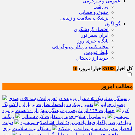
عمومی و سرگرمی
ورزشی
حقوق و قضایی
پزشکی، سلامت و زیبایی
گوناگون
اقتصاد گردشگری
ایران سفر تور
پایگاه خبری روز
مجله کسب و کار و بیوگرافی
بلیط اتوبوس
خرید ارز دیجیتال
کل اخبار
35188
اخبار امروز:
10
مطالب امروز
رسیدگی به نزدیک 250 هزار پرونده در تعزیرات/ رشد 39درصدی
وصول جرایم
تغییر رویکرد دولت‌ها، نظارت بر بازار را کمرنگ
کرد
خسارت ۱۴۹ اثر تاریخی و فرهنگی بیش از ۱۰ همت برآورد
می‌شود
رونمایی از سلاح جدید و متفاوت کره شمالی
زنگنه:
تنها 9 درصد واگذاری‌ها واقعی بود؛ اصل 44 اصلاح می‌شود
دولت
انحصار مدیریت سهام عدالت را بشکند
مشکل بیمه سلامت برای
پرداخت حق مراکز درمانی به دلیل گرانی هزینه درمان
بیمه