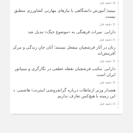
26 دقیقه قبل
ببینید| آموزش دانشگاهی با نیازهای مهارتی کشاورزی منطبق
نیست
31 دقیقه قبل
دارابی: میراث‌ فرهنگی به «موضوع جنگ» تبدیل شد
31 دقیقه قبل
زنان در آثار فرشچیان منفعل نیستند؛ آنان جانِ زندگی و مرکز
آفرینش‌اند
31 دقیقه قبل
دارابی: مکتب فرشچیان نقطه عطفی در نگارگری و مینیاتور
ایران است
32 دقیقه قبل
هشدار وزیر ارتباطات درباره گرانفروشی اینترنت/ هاشمی: در
این زمینه با هیچ‌کس تعارف نداریم
32 دقیقه قبل
هدیه ۲۰۰ گیگابایتی دولت برای خبرنگاران ایرانسلی
1 ساعت قبل
درمان از «یک نسخه برای همه» فاصله می گیرد