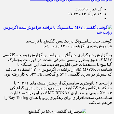
کد خبر : 358646
۱۸ تیر ۱۴۰۵ - ۱۷:۳۷
گوشی جدید سامسونگ در دیتابیس گیک‌بنچ با تراشه‌ی
فراموش‌شده‌ی اگزینوس ۲۲۰۰ رؤیت شد.
به گزارش خبرگزاری خبرآنلاین و براساس گزارش زومیت، گلکسی
M۶۷ که هنوز به‌طور رسمی معرفی نشده، در فهرست بنچمارک
گیک‌بنچ با مشخصات فنی قابل‌توجه دیده شد. این دستگاه با
شناسه‌ی SM-M۶۷۶K از تراشه‌ی اگزینوس ۲۲۰۰ استفاده می‌کند
که پیش‌تر در سری گلکسی S۲۲ و گلکسی S۲۳ FE به‌کار رفته بود.
تراشه‌ی ۴ نانومتری سامسونگ از چینش هسته‌های ۱+۳+۴ با
حداکثر فرکانس ۲٫۸ گیگاهرتز بهره می‌برد. پردازنده‌ی گرافیکی
Xclipse مبتنی بر معماری AMD RDNA۲ در این تراشه، قابلیت
شتاب‌دهی سخت‌افزاری برای رهگیری پرتو یا همان Ray Tracing را
فراهم می‌کند.