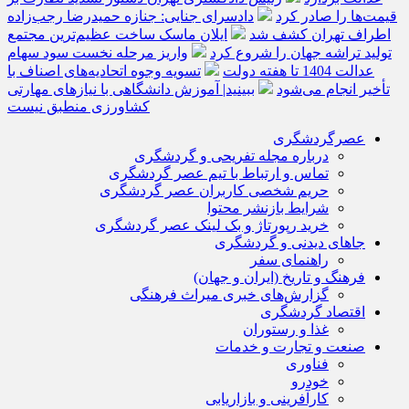
قیمت‌ها را صادر کرد
دادسرای جنایی: جنازه حمیدرضا رجب‌زاده
اطراف تهران کشف شد
ایلان ماسک ساخت عظیم‌ترین مجتمع
تولید تراشه جهان را شروع کرد
واریز مرحله نخست سود سهام
عدالت 1404 تا هفته دولت
تسویه وجوه اتحادیه‌های اصناف با
تأخیر انجام می‌شود
ببینید| آموزش دانشگاهی با نیازهای مهارتی
کشاورزی منطبق نیست
عصرگردشگری
درباره مجله تفریحی و گردشگری
تماس و ارتباط با تیم عصر گردشگری
حریم شخصی کاربران عصر گردشگری
شرایط بازنشر محتوا
خرید رپورتاژ و بک لینک عصر گردشگری
جاهای دیدنی و گردشگری
راهنمای سفر
فرهنگ و تاریخ (ایران و جهان)
گزارش‌های خبری میراث فرهنگی
اقتصاد گردشگری
غذا و رستوران
صنعت و تجارت و خدمات
فناوری
خودرو
کارآفرینی و بازاریابی