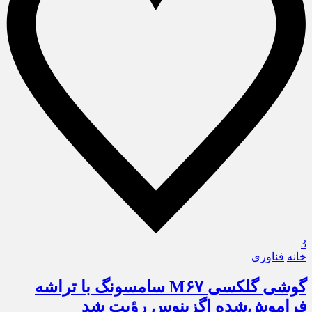
3
خانه
فناوری
گوشی گلکسی M۶۷ سامسونگ با تراشه
فراموش‌شده اگزینوس رؤیت شد