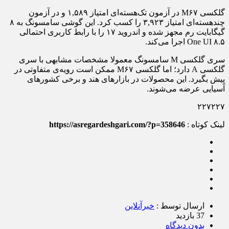
گلکسی M۶۷ در آزمون تک‌هسته‌ای امتیاز ۱,۵۸۹ و در آزمون
چندهسته‌ای امتیاز ۳,۹۲۳ را کسب کرد. این گوشی سامسونگ به ۸
گیگابایت رم مجهز شده و اندروید ۱۷ را با رابط کاربری احتمالی
One UI ۸.۵ اجرا می‌کند.
سری گلکسی M سامسونگ معمولا مشخصات مشابهی با سری
گلکسی A دارد؛ اما گلکسی M۶۷ ممکن است رویه‌ی متفاوتی در
پیش بگیرد. این محصولات در بازارهای هند و برخی کشورهای
آسیایی عرضه می‌شوند.
۲۲۷۲۲۷
لینک کوتاه :
https://asregardeshgari.com/?p=358646
ارسال توسط :
خبرآنلاین
37 بازدید
بدون دیدگاه