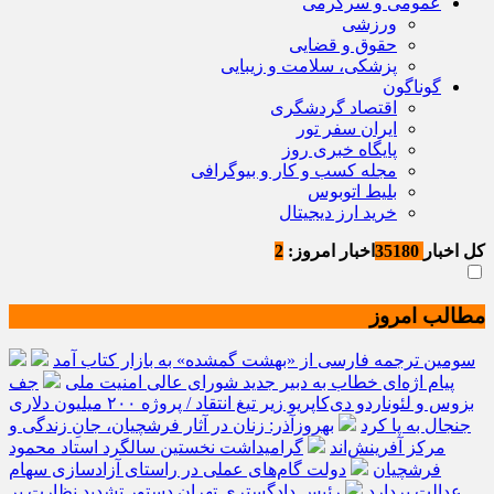
عمومی و سرگرمی
ورزشی
حقوق و قضایی
پزشکی، سلامت و زیبایی
گوناگون
اقتصاد گردشگری
ایران سفر تور
پایگاه خبری روز
مجله کسب و کار و بیوگرافی
بلیط اتوبوس
خرید ارز دیجیتال
کل اخبار
35180
اخبار امروز:
2
مطالب امروز
سومین ترجمه فارسی از «بهشت گمشده» به بازار کتاب آمد
پیام اژه‌ای خطاب به دبیر جدید شورای عالی امنیت ملی
جف
بزوس و لئوناردو دی‌کاپریو زیر تیغ انتقاد / پروژه ۲۰۰ میلیون دلاری
جنجال به پا کرد
بهروزآذر: زنان در آثار فرشچیان، جانِ زندگی و
مرکز آفرینش‌اند
گرامیداشت نخستین سالگرد استاد محمود
فرشچیان
دولت گام‌های عملی در راستای آزادسازی سهام
عدالت بردارد
رئیس دادگستری تهران دستور تشدید نظارت بر