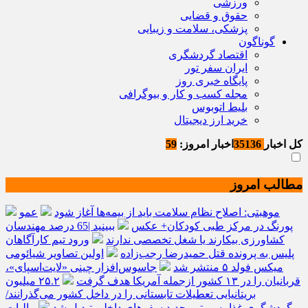
ورزشی
حقوق و قضایی
پزشکی، سلامت و زیبایی
گوناگون
اقتصاد گردشگری
ایران سفر تور
پایگاه خبری روز
مجله کسب و کار و بیوگرافی
بلیط اتوبوس
خرید ارز دیجیتال
کل اخبار
35136
اخبار امروز:
59
مطالب امروز
موهبتی: اصلاح نظام سلامت باید از بیمه‌ها آغاز شود
عمو
پورنگ در مرکز طبی کودکان+ عکس
ببینید |65 درصد مهندسان
کشاورزی بیکارند یا شغل تخصصی ندارند
ورود تیم کارآگاهان
پلیس به پرونده قتل حمیدرضا رجب‌زاده
اولین تصاویر شیائومی
میکس فولد ۵ منتشر شد
جاسوس‌افزار چینی «لایت‌اسپای»،
قربانیان را در ۱۳ کشور ازجمله آمریکا هدف گرفت
۲۵.۲ میلیون
بریتانیایی تعطیلات تابستانی را در داخل کشور می‌گذرانند/
گردشگری غذا به موتور جدید سفرهای داخلی تبدیل شد
مالیات