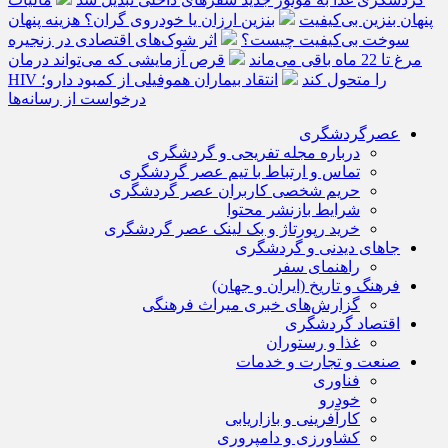
پنهان بنزین بی‌کیفیت
بنزین ارزان یا خودروی گران؟ هزینه پنهان
سوخت بی‌کیفیت چیست؟
اثر شوک‌های اقتصادی در زنجیره
مرغ تا 22 ماه باقی می‌ماند
قرص آزمایشی که می‌تواند درمان
HIV را متحول کند
انتقاد بیماران هموفیلی از کمبود دارو؛
درخواست از رسانه‌ها
عصرگردشگری
درباره مجله تفریحی و گردشگری
تماس و ارتباط با تیم عصر گردشگری
حریم شخصی کاربران عصر گردشگری
شرایط بازنشر محتوا
خرید رپورتاژ و بک لینک عصر گردشگری
جاهای دیدنی و گردشگری
راهنمای سفر
فرهنگ و تاریخ (ایران و جهان)
گزارش‌های خبری میراث فرهنگی
اقتصاد گردشگری
غذا و رستوران
صنعت و تجارت و خدمات
فناوری
خودرو
کارآفرینی و بازاریابی
کشاورزی و دامپروری