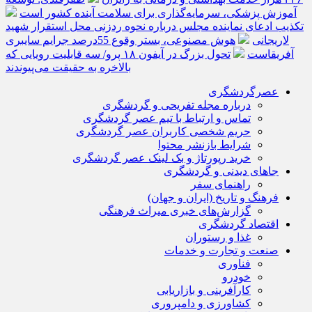
آموزش پزشکی، سرمایه‌گذاری برای سلامت آینده کشور است
تکذیب ادعای نماینده مجلس درباره نحوه ردزنی محل استقرار شهید
لاریجانی
هوش مصنوعی، بستر وقوع 55درصد جرایم سایبری
آفریقاست
تحول بزرگ در آیفون ۱۸ پرو/ سه قابلیت رویایی که
بالاخره به حقیقت می‌پیوندند
عصرگردشگری
درباره مجله تفریحی و گردشگری
تماس و ارتباط با تیم عصر گردشگری
حریم شخصی کاربران عصر گردشگری
شرایط بازنشر محتوا
خرید رپورتاژ و بک لینک عصر گردشگری
جاهای دیدنی و گردشگری
راهنمای سفر
فرهنگ و تاریخ (ایران و جهان)
گزارش‌های خبری میراث فرهنگی
اقتصاد گردشگری
غذا و رستوران
صنعت و تجارت و خدمات
فناوری
خودرو
کارآفرینی و بازاریابی
کشاورزی و دامپروری