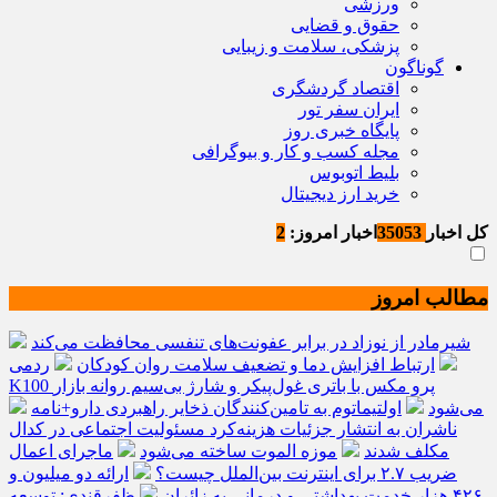
ورزشی
حقوق و قضایی
پزشکی، سلامت و زیبایی
گوناگون
اقتصاد گردشگری
ایران سفر تور
پایگاه خبری روز
مجله کسب و کار و بیوگرافی
بلیط اتوبوس
خرید ارز دیجیتال
کل اخبار
35053
اخبار امروز:
2
مطالب امروز
شیرمادر از نوزاد در برابر عفونت‌های تنفسی محافظت می‌کند
ارتباط افزایش دما و تضعیف سلامت روان کودکان
ردمی
K100 پرو مکس با باتری غول‌پیکر و شارژ بی‌سیم روانه بازار
می‌شود
اولتیماتوم به تامین‌کنندگان ذخایر راهبردی دارو+نامه
ناشران به انتشار جزئیات هزینه‌کرد مسئولیت اجتماعی در کدال
مکلف شدند
موزه الموت ساخته می‌شود
ماجرای اعمال
ضریب ۲.۷ برای اینترنت بین‌الملل چیست؟
ارائه دو میلیون و
۴۲۶ هزار خدمت بهداشتی و درمانی به زائران
ظفرقندی: توسعه