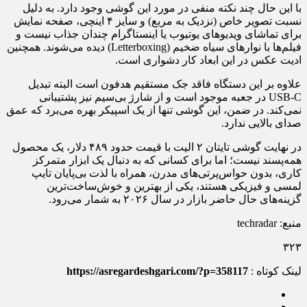
با این حال چند نکته منفی در مورد این گوشی وجود دارد. به دلیل
نسبت تصویر خاص (نزدیک به مربع) و سایز ۴ اینچی، صفحه نمایش
برای تماشای ویدیوهای یوتیوب یا اینستاگرام چندان جذاب نیست و
فیلم‌ها با نوارهای سیاه ضخیم (Letterboxing) دیده می‌شوند. همچنین
ادیت عکس در این ابعاد کار دشواری است.
علاوه بر این دستگاه فاقد جک مستقیم هدفون است البته تبدیل
USB-C در جعبه موجود است و از شارژ بی‌سیم نیز پشتیبانی
نمی‌کند. در ضمن، این گوشی تنها از یک اسپیکر بهره می‌برد که عمق
صدای بالایی ندارد.
در نهایت گوشی تایتان ۲ الیت با قیمت حدود ۴۸۹ دلار، یک محصول
همه‌پسند نیست؛ اما برای کسانی که به دنبال یک ابزار متمرکز
کاری، بدون حواس‌پرتی‌های مدرن، همراه با لذت بی‌پایان تایپ
لمسی و فیزیکی هستند، یکی از بهترین و خوش‌ساخت‌ترین
گزینه‌های حال حاضر بازار در سال ۲۰۲۶ به شمار می‌رود.
منبع: techradar
۳۲۳
لینک کوتاه :
https://asregardeshgari.com/?p=358117