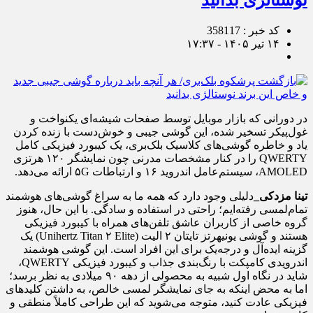
نوستالژی بدانید
کد خبر : 358117
۱۴ تیر ۱۴۰۵ - ۱۷:۳۷
در دورانی که بازار موبایل توسط صفحات شیشه‌ای یکنواخت و
غول‌پیکر تسخیر شده، این گوشی جیبی و خوش‌دست با زنده کردن
یاد و خاطره گوشی‌های کلاسیک بلک‌بری، یک کیبورد فیزیکی کامل
QWERTY را در کنار مشخصات مدرنی چون نمایشگر ۱۲۰ هرتزی
AMOLED، سیستم‌عامل اندروید ۱۶ و ارتباطات ۵G ارائه می‌دهد.
تینا مزدکی_
دلیلی وجود دارد که همه ما به سراغ گوشی‌های هوشمند
تمام‌لمسی رفته‌ایم؛ راحتی در استفاده و سادگی. با این حال، هنوز
گروه خاصی از کاربران عاشق تلفن‌های همراه با کیبورد فیزیکی
هستند و گوشی یونیهرتز تایتان ۲ الیت (Unihertz Titan ۲ Elite) یک
گزینه ایده‌آل و درجه‌یک برای این افراد است. این گوشی هوشمند
اندرویدی کامپکت با رنگ‌بندی جذاب و کیبورد فیزیکی QWERTY،
شاید در نگاه اول شبیه به محصولی از دهه ۹۰ میلادی به نظر برسد؛
اما به محض اینکه به جای نمایشگر لمسی خالص، به داشتن کلیدهای
فیزیکی عادت کنید، متوجه می‌شوید که این طراحی کاملاً منطقی و