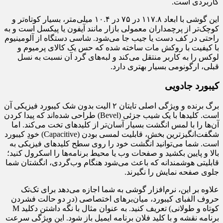
کاربردی است.
این گوشی با ابعاد ۱۱۷.۸ در ۷۵ در ۱۰.۴ میلی‌متر، بسیار کوتاه‌تر و
کوچک‌تر از پرچمداران معمولی بازار مانند آیفون یا پیکسل است و به
راحتی در کف دست یا جیب جا می‌شود. شاسی دستگاه از آلومینیوم
با کیفیت با روکش مات ساخته شده که حس یک کالای پرمیوم و
لوکس را به کاربر منتقل می‌کند و لبه‌های گرد آن نسبت به نسل
قبلی، ارگونومی بسیار بهتری دارد.
کیبورد جادویی
برگ برنده و ویژگی اصلی تایتان ۲ الیت بدون شک کیبورد فیزیکی آن
است. کلیدها با یک شیب جزئی (Bevel) طراحی شده‌اند که پیدا کردن
آن‌ها را با لمس انگشت بسیار آسان‌تر از کلیدهای تخت می‌کند. اما
شگفت‌انگیزترین بخش، قابلیت لمسی بودن (Capacitive) خودِ کیبورد
است. شما می‌توانید انگشت خود را روی سطح کلیدهای فیزیکی به
بالا و پایین بکشید و صفحات وب یا محیط برنامه‌ها را اسکرول کنید؛
قابلیتی هوشمندانه که باعث می‌شود هنگام وب‌گردی، انگشتان شما
جلوی صفحه نمایش را نگیرند.
علاوه بر این، نرم‌افزار گوشی به شما اجازه می‌دهد برای تک‌تک
حروف الفبای کیبورد، میان‌برهای اختصاصی (در دو حالت فشردن
کوتاه و طولانی) تعریف کنید. به عنوان مثال با نگه داشتن دکلید M
برنامه نقشه و با کلید فلان برنامه ایمیل باز شود. این ویژگی سرعت