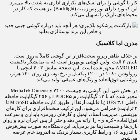
کار با گوشی را برای تسک‌های تکراری اداری به شدت بالا می‌برد.
این کیبورد دارای نور پس‌زمینه (Backlight) نیز هست که کار در
محیط‌های تاریک را تسهیل می‌کند.
مدرن اما کلاسیک
بر خلاف ظاهر رترو، سخت‌افزار این گوشی کاملاً به‌روز است.
تایتان ۲ الیت اولین گوشی یونیهرتز است که به نمایشگر باکیفیت
AMOLED مجهز شده است. این صفحه نمایش ۴.۰۳ اینچی با
رزولوشن ۱۰۸۰ در ۱۲۰۰ پیکسل و نرخ نوسازی روان ۱۲۰ هرتز،
روشنایی فوق‌العاده و رنگ‌های عمیقی تولید می‌کند.
در بخش فنی، این گوشی به چیپست MediaTek Dimensity ۷۴۰۰
مجهز شده که با ۱۲ گیگابایت رم LPDDR۵ و ۲۵۶ گیگابایت حافظه
داخلی UFS ۳.۱ (با قابلیت ارتقا از طریق کارت حافظه MicroSD تا
۲ ترابایت) همراهی می‌شود. این ترکیب سخت‌افزاری برای کارهای
بیزینسی، مدیریت اسناد، ایمیل و کارهای روزمره پایداری و سرعت
فوق‌العاده «کره‌ای» را ارائه می‌دهد و حتی از پس اجرای نرم و روان
بازی‌ها و شبیه‌سازها نیز برمی‌آید. این دستگاه به صورت پیش‌فرض
با اندروید ۱۶ و رابط کاربری بسیار نزدیک به اندروید خام عرضه
می‌شود.