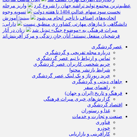
عظیم‌ترین مجتمع تولید تراشه جهان را شروع کرد
واریز مرحله
نخست سود سهام عدالت 1404 تا هفته دولت
تسویه وجوه
اتحادیه‌های اصناف با تأخیر انجام می‌شود
ببینید| آموزش
دانشگاهی با نیازهای مهارتی کشاورزی منطبق نیست
دارابی:
میراث‌ فرهنگی به «موضوع جنگ» تبدیل شد
زنان در آثار
فرشچیان منفعل نیستند؛ آنان جانِ زندگی و مرکز آفرینش‌اند
عصرگردشگری
درباره مجله تفریحی و گردشگری
تماس و ارتباط با تیم عصر گردشگری
حریم شخصی کاربران عصر گردشگری
شرایط بازنشر محتوا
خرید رپورتاژ و بک لینک عصر گردشگری
جاهای دیدنی و گردشگری
راهنمای سفر
فرهنگ و تاریخ (ایران و جهان)
گزارش‌های خبری میراث فرهنگی
اقتصاد گردشگری
غذا و رستوران
صنعت و تجارت و خدمات
فناوری
خودرو
کارآفرینی و بازاریابی