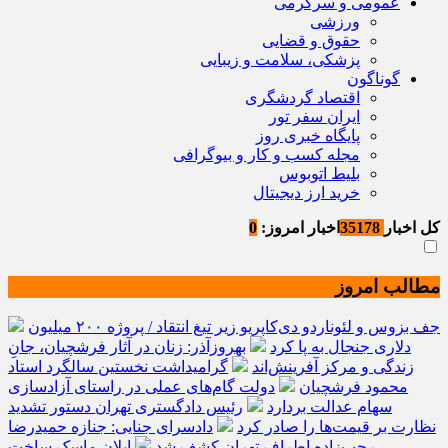
عمومی و سرگرمی
ورزشی
حقوق و قضایی
پزشکی، سلامت و زیبایی
گوناگون
اقتصاد گردشگری
ایران سفر تور
پایگاه خبری روز
مجله کسب و کار و بیوگرافی
بلیط اتوبوس
خرید ارز دیجیتال
کل اخبار
35178
اخبار امروز:
0
مطالب امروز
جف بزوس و لئوناردو دی‌کاپریو زیر تیغ انتقاد / پروژه ۲۰۰ میلیون
دلاری جنجال به پا کرد
بهروزآذر: زنان در آثار فرشچیان، جانِ
زندگی و مرکز آفرینش‌اند
گرامیداشت نخستین سالگرد استاد
محمود فرشچیان
دولت گام‌های عملی در راستای آزادسازی
سهام عدالت بردارد
رئیس دادگستری تهران دستور تشدید
نظارت بر قیمت‌ها را صادر کرد
دادسرای جنایی: جنازه حمیدرضا
رجب‌زاده اطراف تهران کشف شد
ایلان ماسک ساخت