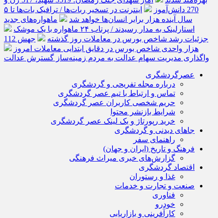
270 دانش‌آموز
اینترنت در تسخیر ربات‌ها / ترافیک بات‌ها تا ۵
سال آینده هزار برابر انسان‌ها خواهد شد
ماهواره‌های جدید
استارلینک به مدار رسیدند / پرتاب ۲۴ ماهواره با یک موشک
جزئیات رشد شاخص بورس در معاملات روز گذشته
جهش 112
هزار واحدی شاخص بورس در دقایق ابتدایی معاملات امروز
واگذاری مدیریت سهام عدالت به مردم زمینه‌ساز گسترش عدالت
عصرگردشگری
درباره مجله تفریحی و گردشگری
تماس و ارتباط با تیم عصر گردشگری
حریم شخصی کاربران عصر گردشگری
شرایط بازنشر محتوا
خرید رپورتاژ و بک لینک عصر گردشگری
جاهای دیدنی و گردشگری
راهنمای سفر
فرهنگ و تاریخ (ایران و جهان)
گزارش‌های خبری میراث فرهنگی
اقتصاد گردشگری
غذا و رستوران
صنعت و تجارت و خدمات
فناوری
خودرو
کارآفرینی و بازاریابی