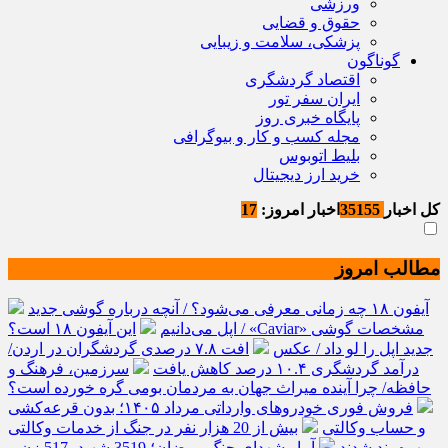
ورزشی
حقوق و قضایی
پزشکی، سلامت و زیبایی
گوناگون
اقتصاد گردشگری
ایران سفر تور
پایگاه خبری روز
مجله کسب و کار و بیوگرافی
بلیط اتوبوس
خرید ارز دیجیتال
کل اخبار
35155
اخبار امروز:
17
مطالب امروز
آیفون ۱۸ چه زمانی معرفی می‌شود؟ / آنچه درباره گوشی جدید
اپل می‌دانیم
این آیفون ۱۸ است؟ / «Caviar» مشخصات گوشی
جدید اپل را لو داد / عکس
افت ۷.۸ درصدی گردشگران در اردن/
درآمد گردشگری ۱۰.۴ درصد کاهش یافت
سرزمین، فرهنگ و
حافظه/ چرا آینده میراث جهان به مردمان بومی گره خورده است؟
فروش فوری خودروهای وارداتی مرداد ۱۴۰۵؛ بدون قرعه‌کشی
و حساب وکالتی
بیش از 20 هزار نفر در جنگ از خدمات وکالتی
بهره‌مند شدند
آمار شهدای جنگ رمضان؛ 3519 شهید، 517 زن و