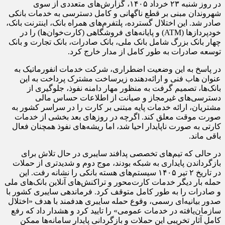
در روز شنبه ۲۳ خرداد ۱۴۰۵، گزارش‌های متعددی از سوی
شهروندان مبنی بر قطع ناگهانی و کامل دسترسی به خدمات بانکی
صادر شد. این اختلال گسترده، پلتفرم‌های همراه بانک، اینترنت بانک،
خودپردازها (ATM) و پایانه‌های فروشگاهی (کارت‌خوان‌ها) را در
چهار بانک بزرگ شامل بانک ملی، بانک صادرات، بانک تجارت و بانک
توسعه صادرات به طور کامل از مدار خارج کرد.
در پاسخ به این وضعیت اضطراری، شرکت خدمات انفورماتیک به
عنوان هاب فنی و ارائه‌دهنده زیرساخت مشترک پرداخت به این
بانک‌ها، تصمیم گرفت به منظور مهار دامنه نفوذ، جلوگیری از
دسترسی‌های غیرمجاز و صیانت از اطلاعات حساس مالی
مشتریان، ارائه خدمات پایه مبتنی بر کارت را در سراسر کشور به
صورت موقت معلق کند. اگرچه در روزهای بعد بخشی از خدمات
کارتی به صورت ناپایدار احیا شد، اما ریشه‌های نفوذ همچنان فعال
باقی ماند.
در حالی که تیم‌های تخصصی پدافند سایبری در حال تلاش برای
بازگرداندن پایداری به شبکه بودند، موج دوم و شدیدتری از حملات
در تاریخ ۲ تیر ۱۴۰۵ سیستم‌های هسته بانکی را نشانه رفت. این
حمله بار دیگر خدمات کارت‌محور و تراکنش‌های آنلاین بانک‌های ملی
و صادرات را به طور کامل متوقف کرد. فرماندهی سایبری کشور با
صدور بیانیه‌ای رسمی، وقوع حمله سایبری هدفمند با هدف «اختلال
سازمان‌یافته در خدمات عمومی» را تایید کرد و هشدار داد که رفع
کامل آثار تخریبی این حملات و بازگردانی پایدار سامانه‌ها ممکن