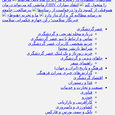
آزمایشی که می‌تواند درمان HIV را متحول کند
انتقاد بیماران
هموفیلی از کمبود دارو؛ درخواست از رسانه‌ها
پیرصالحی: جامعه
به رسانه مطالبه گر و آزاد نیاز دارد
ما و تجربه «هبوط»
خبرنگار سلامت؛ رکن چهارم حکمرانی سلامت
عصرگردشگری
درباره مجله تفریحی و گردشگری
تماس و ارتباط با تیم عصر گردشگری
حریم شخصی کاربران عصر گردشگری
شرایط بازنشر محتوا
خرید رپورتاژ و بک لینک عصر گردشگری
جاهای دیدنی و گردشگری
راهنمای سفر
فرهنگ و تاریخ (ایران و جهان)
گزارش‌های خبری میراث فرهنگی
اقتصاد گردشگری
غذا و رستوران
صنعت و تجارت و خدمات
فناوری
خودرو
کارآفرینی و بازاریابی
کشاورزی و دامپروری
بانک و بیمه، بورس و فارکس