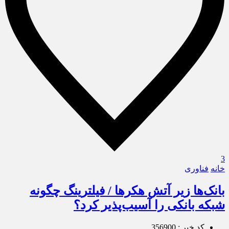
3
خانه
فناوری
بانک‌ها زیر آتش هکرها / فیلترینگ چگونه
شبکه بانکی را آسیب‌پذیر کرد؟
کد خبر : 356900