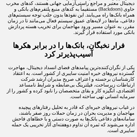
دیجیتال معتبر و مراجع راستی‌آزمایی جهانی هستند، کدهای مخرب
حاوی (Backdoors) مستقیماً به کدهای منبع پلتفرم‌های بانکی و
همراه بانک‌ها راه می‌یابند. این نفوذها بدون جلب توجه سیستم‌های
دفاعی، ماه‌ها در لایه‌های عمیق سیستم فعال می‌مانند تا در زمان
مقرر، به عنوان مسیر ورود مهاجمان برای تخریب هسته پردازش
بانکی مورد استفاده قرار گیرند.
فرار نخبگان، بانک‌ها را در برابر هکرها
آسیب‌پذیرتر کرد
یکی از نگران‌کننده‌ترین پیامدهای فضای انسداد دیجیتال، مهاجرت
گسترده نیروهای خبره امنیت سایبری از کشور است. به اعتقاد
کارشناسان برجسته و اعتراف صریح مدیران ارشد شرکت
ارتباطات زیرساخت، فیلترینگ بی‌ضابطه و شرایط نامساعد
اقتصادی، انگیزه کار و بقای متخصصان را نابود کرده و کشور را از
سرمایه انسانی تهی ساخته است.
در غیاب نیروهای خبره‌ای که قادر به تحلیل رفتارهای پیچیده
مهاجمان و مدیریت بحران در زمان حملات روز صفر باشند،
سامانه‌های دفاعی بانک‌ها به صورت دستی و با خطاهای فاحش
اداره می‌شوند که ثمره آن تداوم دوهفته‌ای آثار تخریبی یک حمله
سایبری است.