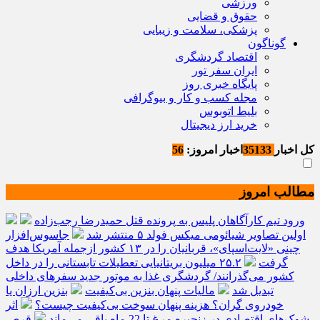
ورزشی
حقوق و قضایی
پزشکی، سلامت و زیبایی
گوناگون
اقتصاد گردشگری
ایران سفر تور
پایگاه خبری روز
مجله کسب و کار و بیوگرافی
بلیط اتوبوس
خرید ارز دیجیتال
کل اخبار
35133
اخبار امروز:
56
مطالب امروز
ورود تیم کارآگاهان پلیس به پرونده قتل حمیدرضا رجب‌زاده
اولین تصاویر شیائومی میکس فولد ۵ منتشر شد
جاسوس‌افزار
چینی «لایت‌اسپای»، قربانیان را در ۱۳ کشور ازجمله آمریکا هدف
گرفت
۲۵.۲ میلیون بریتانیایی تعطیلات تابستانی را در داخل
کشور می‌گذرانند/ گردشگری غذا به موتور جدید سفرهای داخلی
تبدیل شد
مالیات پنهان بنزین بی‌کیفیت
بنزین ارزان یا
خودروی گران؟ هزینه پنهان سوخت بی‌کیفیت چیست؟
اثر
شوک‌های اقتصادی در زنجیره مرغ تا 22 ماه باقی می‌ماند
قرص