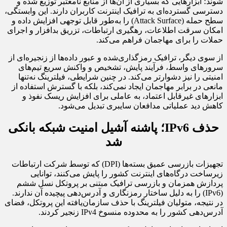
شوند؛ ابزارهایی که بسیاری از آن‌ها از منابع نامعتبر توزیع شده و
دسترسی گسترده‌ای به ترافیک اینترنت کاربران دارند. این وابستگی،
سطح حمله (Attack Surface) را به‌طور قابل توجهی افزایش داده و
امکان سرقت اطلاعات، رهگیری ارتباطات، تزریق بدافزار و اجرای
حملات را برای مهاجمان فراهم می‌کند.
از سوی دیگر، ترافیک رمزگذاری‌شده و عبور داده‌ها از زنجیره‌ای از
سرورهای واسط، فرآیند پایش، تشخیص و واکنش سریع تیم‌های
امنیتی را نیز دشوارتر می‌کند. در چنین شرایطی، فیلترینگ نه‌تنها
مانعی در برابر مهاجمان ایجاد نمی‌کند، بلکه با گسترش استفاده از
ابزارهای غیرقابل اعتماد، به عاملی برای افزایش ریسک نفوذ و
کاهش دید عملیاتی مدافعان سایبری تبدیل می‌شود.
حذف IPv6؛ پاشنه آشیل امنیت شبکه بانکی
شد
تجهیزات بازرسی عمیق بسته‌ها (DPI) که توسط شرکت ارتباطات
زیرساخت درگاه‌های اینترنت کشور را پایش می‌کنند، توانایی
پردازش همزمان و بازرسی ترافیک مبتنی بر پروتکل نسل ششم
(IPv6) را به دلیل ساختار رمزنگاری و آدرس‌دهی پیچیده آن ندارند.
در نتیجه، متولیان فیلترینگ با حذف سازمان‌یافته این پروتکل، فضای
آدرس‌دهی کشور را به محدوده منسوخ IPv4 زنجیر کردند.