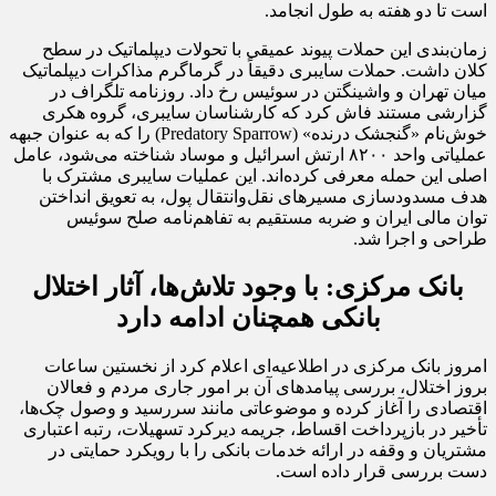
است تا دو هفته به طول انجامد.
زمان‌بندی این حملات پیوند عمیقی با تحولات دیپلماتیک در سطح
کلان داشت. حملات سایبری دقیقاً در گرماگرم مذاکرات دیپلماتیک
میان تهران و واشینگتن در سوئیس رخ داد. روزنامه تلگراف در
گزارشی مستند فاش کرد که کارشناسان سایبری، گروه هکری
خوش‌نام «گنجشک درنده» (Predatory Sparrow) را که به عنوان جبهه
عملیاتی واحد ۸۲۰۰ ارتش اسرائیل و موساد شناخته می‌شود، عامل
اصلی این حمله معرفی کرده‌اند. این عملیات سایبری مشترک با
هدف مسدودسازی مسیرهای نقل‌وانتقال پول، به تعویق انداختن
توان مالی ایران و ضربه مستقیم به تفاهم‌نامه صلح سوئیس
طراحی و اجرا شد.
بانک مرکزی: با وجود تلاش‌ها، آثار اختلال
بانکی همچنان ادامه دارد
امروز بانک مرکزی در اطلاعیه‌ای اعلام کرد از نخستین ساعات
بروز اختلال، بررسی پیامدهای آن بر امور جاری مردم و فعالان
اقتصادی را آغاز کرده و موضوعاتی مانند سررسید و وصول چک‌ها،
تأخیر در بازپرداخت اقساط، جریمه دیرکرد تسهیلات، رتبه اعتباری
مشتریان و وقفه در ارائه خدمات بانکی را با رویکرد حمایتی در
دست بررسی قرار داده است.