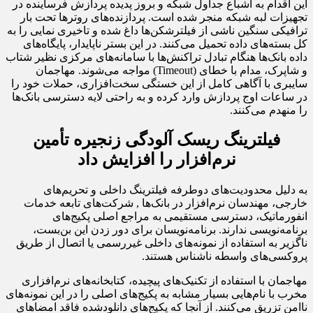
این اقدام به اشباع جداول شبکه و بروز پدیده پردازش فرساینده در
تجهیزات لبه شبکه منجر شده است. پردازنده‌های روترها تحت بار
ترافیکی سنگین ناشی از فیلترشکن‌ها داغ شده و تاخیری نمایی را به
کل بسته‌های داده تحمیل می‌کنند. در این بستر ناپایدار، پایگاه‌های
داده بانک‌ها هنگام تبادل تراکنش‌ها با سامانه‌های مرکزی نظیر شتاب
و شاپرک، مدام با خطای (Timeout) مواجه می‌شوند. مهاجمان
سایبری با آگاهی کامل از این خستگی سخت‌افزاری، حملات خود را
در ساعات اوج پردازش وارد کرده و به راحتی لایه دسترسی بانک‌ها
را منهدم می‌کنند.
فیلترینگ ریسک آلودگی زنجیره تأمین
نرم‌افزار را افزایش داد
به دلیل محدودیت‌های دوطرفه فیلترینگ داخلی و تحریم‌های
خارجی، مهندسان نرم‌افزار در بانک‌ها , شرکت‌های تابعه خدمات
انفورماتیک، دسترسی مستقیمی به مراجع اصلی پکیج‌های
برنامه‌نویسی ندارند. برنامه‌نویسان برای دور زدن این بن‌بست،
ناگزیر به استفاده از نمونه‌های داخلی غیررسمی یا اتصال از طریق
پروکسی‌های واسطه ناشناس هستند.
مهاجمان با استفاده از تکنیک‌های پیچیده، کتابخانه‌های نرم‌افزاری
مخرب با نام‌هایی بسیار مشابه به پکیج‌های اصلی را در این نمونه‌های
ناامن تزریق می‌کنند. از آنجا که پکیج‌های دانلودشده فاقد امضاهای