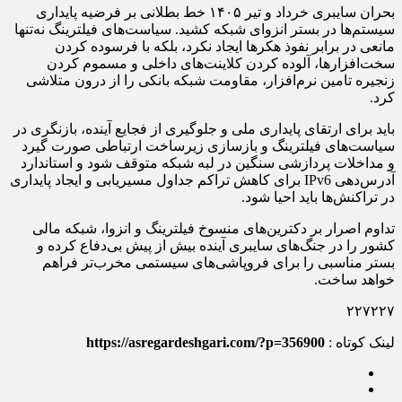
بحران سایبری خرداد و تیر ۱۴۰۵ خط بطلانی بر فرضیه پایداری
سیستم‌ها در بستر انزوای شبکه کشید. سیاست‌های فیلترینگ نه‌تنها
مانعی در برابر نفوذ هکرها ایجاد نکرد، بلکه با فرسوده کردن
سخت‌افزارها، آلوده کردن کلاینت‌های داخلی و مسموم کردن
زنجیره تامین نرم‌افزار، مقاومت شبکه بانکی را از درون متلاشی
کرد.
باید برای ارتقای پایداری ملی و جلوگیری از فجایع آینده، بازنگری در
سیاست‌های فیلترینگ و بازسازی زیرساخت ارتباطی صورت گیرد
و مداخلات پردازشی سنگین در لبه شبکه متوقف شود و استاندارد
آدرس‌دهی IPv6 برای کاهش تراکم جداول مسیریابی و ایجاد پایداری
در تراکنش‌ها باید احیا شود.
تداوم اصرار بر دکترین‌های منسوخ فیلترینگ و انزوا، شبکه مالی
کشور را در جنگ‌های سایبری آینده بیش از پیش بی‌دفاع کرده و
بستر مناسبی را برای فروپاشی‌های سیستمی مخرب‌تر فراهم
خواهد ساخت.
۲۲۷۲۲۷
لینک کوتاه :
https://asregardeshgari.com/?p=356900