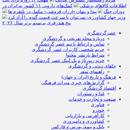
اطلاعات کالاهای پزشکی
کمک‌های دارویی ۱۱ کشور به ایران در
دوران جنگ
پیدا و پنهان «ارزان فروشی» مکمل در پلتفرم ها
وزیر جهاد کشاورزی: نمی‌توان با سرعت قیمت گندم را آزاد کرد
پنج هندزفری بی‌سیم برتر سال ۲۰۲۶
عصرگردشگری
درباره مجله تفریحی و گردشگری
تماس و ارتباط با تیم عصر گردشگری
حریم شخصی کاربران عصر گردشگری
شرایط بازنشر محتوا
خرید رپورتاژ و بک لینک عصر گردشگری
جاهای دیدنی و گردشگری
راهنمای سفر
فرهنگ و تاریخ (ایران و جهان)
گزارش‌های خبری میراث فرهنگی
اقتصاد گردشگری
غذا و رستوران
صنعت و تجارت و خدمات
فناوری
خودرو
کارآفرینی و بازاریابی
کشاورزی و دامپروری
بانک و بیمه، بورس و فارکس