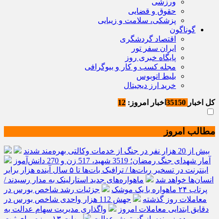
ورزشی
حقوق و قضایی
پزشکی، سلامت و زیبایی
گوناگون
اقتصاد گردشگری
ایران سفر تور
پایگاه خبری روز
مجله کسب و کار و بیوگرافی
بلیط اتوبوس
خرید ارز دیجیتال
کل اخبار
35150
اخبار امروز:
12
مطالب امروز
بیش از 20 هزار نفر در جنگ از خدمات وکالتی بهره‌مند شدند
آمار شهدای جنگ رمضان؛ 3519 شهید، 517 زن و 270 دانش‌آموز
اینترنت در تسخیر ربات‌ها / ترافیک بات‌ها تا ۵ سال آینده هزار برابر
انسان‌ها خواهد شد
ماهواره‌های جدید استارلینک به مدار رسیدند /
پرتاب ۲۴ ماهواره با یک موشک
جزئیات رشد شاخص بورس در
معاملات روز گذشته
جهش 112 هزار واحدی شاخص بورس در
دقایق ابتدایی معاملات امروز
واگذاری مدیریت سهام عدالت به
مردم زمینه‌ساز گسترش عدالت
مهلت ۱۳ روزه برای ثبت