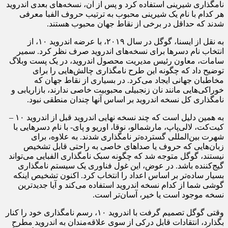
نامگذاری شیرینی استفاده کرد و پس از آن، نسخه‌های بعدی اندروید
هر کدام با نام یک شیرینی محبوب به ترتیب حروف الفبا معرفی
شدند که حداقل در برخی از نقاط جهان محبوب هستند.
به نقل از ایسنا، گوگل در سال ۲۰۱۹، با عرضه اندروید ۱۰، از
انتخاب نام دسرها برای نسخه‌های اندروید صرف نظر کرد. سمیر
سامات، معاون رئیس مدیریت محصول اندروید، در یک پست وبلاگ
توضیح داد که چگونه این طرح نامگذاری چالش‌هایی را برای
مخاطبان جهانی ایجاد می‌کرد. در بسیاری از نقاط جهان که
خوراکی‌هایی مانند نان زنجبیلی محبوبیت خاصی ندارند، بازاریابی و
نامگذاری کل نسخه اندروید بر اساس آنها چندان منطقی نبود.
به همین دلیل است که چند نسخه نهایی اندروید قبل از اندروید ۱۰ –
کیت‌کت، لالی‌پاپ، مارشمالو، نوقا، اوریو و پای- با نام دسرهایی با
شهرت بین‌المللی گسترده‌تر نامگذاری شدند. به علاوه، برای
زبان‌هایی که حروف یا صداهای خاصی به راحتی قابل تشخیص
نیستند، گوگل متوجه شد که چگونه سبک نامگذاری الفبایی می‌تواند
گیج‌کننده باشد. در عوض، این غول فناوری یک سیستم نامگذاری
بسیار ساده‌تر بر اساس اعداد را انتخاب کرد. اکنون تشخیص اینکه
گوشی شما از کدام نسخه اندروید استفاده می‌کند و آیا جدیدترین
نسخه موجود است یا خیر، آسان‌تر است.
وقتی گوگل تصمیم گرفت با اندروید ۱۰، رسم نامگذاری خود را کنار
بگذارد، انتقادات قابل درکی از سوی علاقه‌مندان به اندروید مطرح