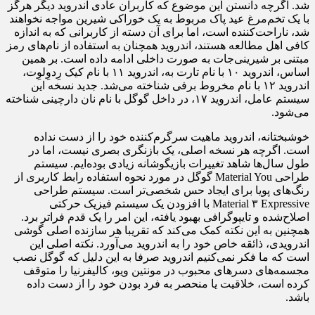
شد. اگرچه دانستن این موضوع که کاربران عادی اندروید دیگر هرگز
با یک تخم‌مرغ عید پاک مربوط به یک خوراکی شیرین مواجه نخواهند
شد، ناراحت‌کننده است، اما برای آن دسته از کاربرانی که به اندازه
کافی اهل مطالعه هستند، اندروید همچنان به استفاده از نام‌های رمز
مبتنی بر شیرینی‌جات به صورت داخلی ادامه داده است. بر همین
اساس، اندروید ۱۰ با نام تارت به، اندروید ۱۱ با نام کیک رِدوِلوِت،
اندروید ۱۲ با نام مخروط برفی شناخته می‌شد. جدید نسخه این
سیستم عامل، اندروید ۱۷، در داخل گوگل با نام نان دارچینی شناخته
می‌شود.
خوشبختانه، اندروید ماهیت سرگرم‌کننده خود را از دست نداده
است. اگرچه هر نسخه اصلی، یک بازنگری بصری نیست، اما در
طول سال‌ها شاهد تغییرات بازیگوشانه زیادی بوده‌ایم. سیستم
طراحی Material You گوگل در مورد نحوه استفاده رابط کاربری از
رنگ‌های پویا برای ایجاد حس شخصی‌تر است. سیستم طراحی
Material ۳ Expressive با افزودن یک سیستم فیزیک حرکتی
اصلاح‌شده و تایپوگرافی بهبود یافته، این امر را یک قدم فراتر برد.
همچنین به این نکته کمک می‌کند که تقریبا هر سازنده اصلی گوشی
اندرویدی، ذائقه خاص خود را به اندروید می‌آورد. نکته اصلی این
است که ما فکر نمی‌کنیم اندروید صرفا به این دلیل که گوگل نصب
مجسمه‌های دسرهای محبوب در مونتین ویو، کالیفرنیا را متوقف
کرده است، خلاقیت یا منحصر به فرد بودن خود را از دست داده
باشد.