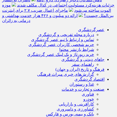
جزئیات هزینه‌کرد مسئولیت اجتماعی در کدال مکلف شدند
موزه
الموت ساخته می‌شود
ماجرای اعمال ضریب ۲.۷ برای اینترنت
بین‌الملل چیست؟
ارائه دو میلیون و ۴۲۶ هزار خدمت بهداشتی و
درمانی به زائران
عصرگردشگری
درباره مجله تفریحی و گردشگری
تماس و ارتباط با تیم عصر گردشگری
حریم شخصی کاربران عصر گردشگری
شرایط بازنشر محتوا
خرید رپورتاژ و بک لینک عصر گردشگری
جاهای دیدنی و گردشگری
راهنمای سفر
فرهنگ و تاریخ (ایران و جهان)
گزارش‌های خبری میراث فرهنگی
اقتصاد گردشگری
غذا و رستوران
صنعت و تجارت و خدمات
فناوری
خودرو
کارآفرینی و بازاریابی
کشاورزی و دامپروری
بانک و بیمه، بورس و فارکس