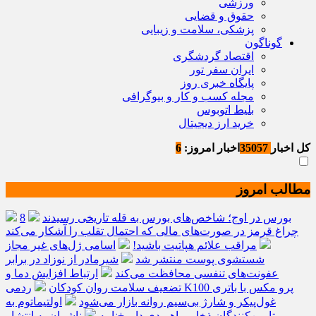
ورزشی
حقوق و قضایی
پزشکی، سلامت و زیبایی
گوناگون
اقتصاد گردشگری
ایران سفر تور
پایگاه خبری روز
مجله کسب و کار و بیوگرافی
بلیط اتوبوس
خرید ارز دیجیتال
کل اخبار
35057
اخبار امروز:
6
مطالب امروز
بورس در اوج؛ شاخص‌های بورس به قله تاریخی رسیدند
8
چراغ قرمز در صورت‌های مالی که احتمال تقلب را آشکار می‌کند
مراقب علائم هپاتیت باشید!
اسامی ژل‌های غیر مجاز
شستشوی پوست منتشر شد
شیرمادر از نوزاد در برابر
عفونت‌های تنفسی محافظت می‌کند
ارتباط افزایش دما و
تضعیف سلامت روان کودکان
ردمی K100 پرو مکس با باتری
غول‌پیکر و شارژ بی‌سیم روانه بازار می‌شود
اولتیماتوم به
تامین‌کنندگان ذخایر راهبردی دارو+نامه
ناشران به انتشار