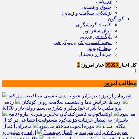
ورزشی
حقوق و قضایی
پزشکی، سلامت و زیبایی
گوناگون
اقتصاد گردشگری
ایران سفر تور
پایگاه خبری روز
مجله کسب و کار و بیوگرافی
بلیط اتوبوس
خرید ارز دیجیتال
کل اخبار
35053
اخبار امروز:
2
مطالب امروز
شیرمادر از نوزاد در برابر عفونت‌های تنفسی محافظت می‌کند
ارتباط افزایش دما و تضعیف سلامت روان کودکان
ردمی
K100 پرو مکس با باتری غول‌پیکر و شارژ بی‌سیم روانه بازار
می‌شود
اولتیماتوم به تامین‌کنندگان ذخایر راهبردی دارو+نامه
ناشران به انتشار جزئیات هزینه‌کرد مسئولیت اجتماعی در کدال
مکلف شدند
موزه الموت ساخته می‌شود
ماجرای اعمال
ضریب ۲.۷ برای اینترنت بین‌الملل چیست؟
ارائه دو میلیون و
۴۲۶ هزار خدمت بهداشتی و درمانی به زائران
ظفرقندی: توسعه