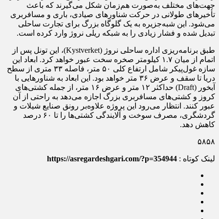
جهت‌های مختلف به‌صورت هم‌زمان شکل می‌گیرند که باعث
تأخیرهای طولانی در حرکت شناورهای صیادی، باری و مسافربری
می‌شود. این شبه‌جزیره به یک گلوگاه بزرگ برای تجارت ساحلی
تبدیل شده و فشار زیادی را به شبکه ریلی نروژ وارد کرده است.
طبق برنامه‌ریزی اداره ساحلی نروژ (Kystverket)، این تونل پس از
اتمام از میان ۱.۷ کیلومتر صخره سخت عبور خواهد کرد. ابعاد این
سازه غول‌پیکر شامل ارتفاع کلی ۵۰ متر، فاصله ۳۳ متری از سطح
دریا تا سقف و عرض ۳۶ متر خواهد بود. این ابعاد به شناورهایی با
آبخور (Draft) حداکثر ۱۲ متر و عرض ۱۶ متر، از جمله کشتی‌های
کروز و کشتی‌های مسافربری بزرگ اجازه می‌دهد به راحتی از آن
عبور کنند. انتظار می‌رود این پروژه علاوه‌بر رونق صنایع شیلات و
گردشگری، مصرف سوخت و آلایندگی کشتی‌ها را تا ۶۰ درصد
کاهش دهد.
۵۸۵۸
لینک کوتاه :
https://asregardeshgari.com/?p=354944