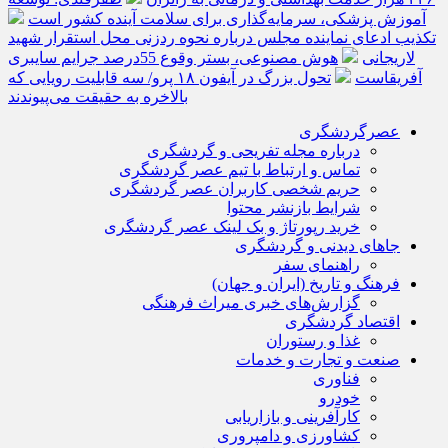
آموزش پزشکی، سرمایه‌گذاری برای سلامت آینده کشور است
تکذیب ادعای نماینده مجلس درباره نحوه ردزنی محل استقرار شهید
لاریجانی
هوش مصنوعی، بستر وقوع 55درصد جرایم سایبری
آفریقاست
تحول بزرگ در آیفون ۱۸ پرو/ سه قابلیت رویایی که
بالاخره به حقیقت می‌پیوندند
عصرگردشگری
درباره مجله تفریحی و گردشگری
تماس و ارتباط با تیم عصر گردشگری
حریم شخصی کاربران عصر گردشگری
شرایط بازنشر محتوا
خرید رپورتاژ و بک لینک عصر گردشگری
جاهای دیدنی و گردشگری
راهنمای سفر
فرهنگ و تاریخ (ایران و جهان)
گزارش‌های خبری میراث فرهنگی
اقتصاد گردشگری
غذا و رستوران
صنعت و تجارت و خدمات
فناوری
خودرو
کارآفرینی و بازاریابی
کشاورزی و دامپروری