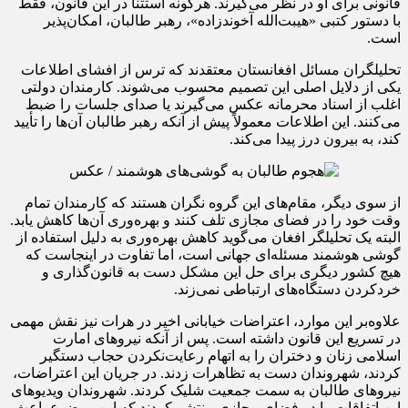
قانونی برای او در نظر می‌گیرند. هرگونه استثنا در این قانون، فقط
با دستور کتبی «هیبت‌الله آخوندزاده»، رهبر طالبان، امکان‌پذیر
است.
تحلیلگران مسائل افغانستان معتقدند که ترس از افشای اطلاعات
یکی از دلایل اصلی این تصمیم محسوب می‌شوند. کارمندان دولتی
اغلب از اسناد محرمانه عکس می‌گیرند یا صدای جلسات را ضبط
می‌کنند. این اطلاعات معمولاً پیش از آنکه رهبر طالبان آن‌ها را تأیید
کند، به بیرون درز پیدا می‌کند.
از سوی دیگر، مقام‌های این گروه نگران هستند که کارمندان تمام
وقت خود را در فضای مجازی تلف کنند و بهره‌وری آن‌ها کاهش یابد.
البته یک تحلیلگر افغان می‌گوید کاهش بهره‌وری به دلیل استفاده از
گوشی هوشمند مسئله‌ای جهانی است، اما تفاوت در اینجاست که
هیچ کشور دیگری برای حل این مشکل دست به قانون‌گذاری و
خردکردن دستگاه‌های ارتباطی نمی‌زند.
علاوه‌بر ‌این موارد، اعتراضات خیابانی اخیر در هرات نیز نقش مهمی
در تسریع این قانون داشته است. پس از آنکه نیروهای امارت
اسلامی زنان و دختران را به اتهام رعایت‌نکردن حجاب دستگیر
کردند، شهروندان دست به تظاهرات زدند. در جریان این اعتراضات،
نیروهای طالبان به سمت جمعیت شلیک کردند. شهروندان ویدیوهای
این اتفاقات را در فضای مجازی منتشر کردند که این موضوع باعث