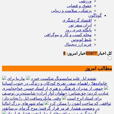
ورزشی
حقوق و قضایی
پزشکی، سلامت و زیبایی
گوناگون
اقتصاد گردشگری
ایران سفر تور
پایگاه خبری روز
مجله کسب و کار و بیوگرافی
بلیط اتوبوس
خرید ارز دیجیتال
کل اخبار
35077
اخبار امروز:
0
مطالب امروز
نقشه اپل علیه سامسونگ شکست خورد
ماربیا برای
خانواده‌ها؛ راهنمای سفر، تفریح کودکان و زندگی در جنوب اسپانیا
جمعی از مدیران فرهنگی و هنری از استاد حسین خواجه‌امیری
عیادت کردند/ حق‌شناس: «پهلوان آواز ایران» شایسته‌ترین توصیف
برای استاد ایرج است
وقتی مایکروسافت اپل را نجات داد /
توافقی که ساخت آیفون را ممکن کرد
تمام شهرهای بزرگ ایتالیا
در وضعیت هشدار قرمز قرار گرفتند/ موج گرمای بی‌سابقه،
گردشگری و زیرساخت‌های اروپا را تحت فشار قرار داد