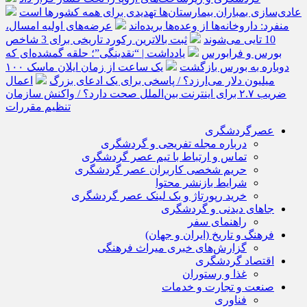
عادی‌سازی بمباران بیمارستان‌ها تهدیدی برای همه کشورها است
منفرد: داروخانه‌ها از وعده‌ها بریده‌اند
عرضه‌های اولیه امسال،
10 تایی می‌شوند
ثبت بالاترین رکورد تاریخی برای 3 شاخص
بورس و فرابورس
یادداشت | “نقدینگی”؛ حلقه گمشده‌ای که
دوباره به بورس بازگشت
یک ساعت از زمان ایلان ماسک ۱۰۰
میلیون دلار می‌ارزد؟ / پاسخی برای یک ادعای بزرگ
اعمال
ضریب ۲.۷ برای اینترنت بین‌الملل صحت دارد؟ / واکنش سازمان
تنظیم مقررات
عصرگردشگری
درباره مجله تفریحی و گردشگری
تماس و ارتباط با تیم عصر گردشگری
حریم شخصی کاربران عصر گردشگری
شرایط بازنشر محتوا
خرید رپورتاژ و بک لینک عصر گردشگری
جاهای دیدنی و گردشگری
راهنمای سفر
فرهنگ و تاریخ (ایران و جهان)
گزارش‌های خبری میراث فرهنگی
اقتصاد گردشگری
غذا و رستوران
صنعت و تجارت و خدمات
فناوری