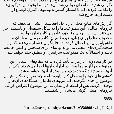
نگرانی شدید مقام‌های دولتی شد. آن‌ها در ابتدا وقوع این درگیری‌ها
را تکذیب کردند، اما با انتشار گسترده ویدیوها، کنترل اوضاع از
دست آن‌ها خارج شد.
گزارش‌های منابع محلی در داخل افغانستان نشان می‌دهند که
نیروهای طالبان این ممنوعیت‌ها را به شکل سلیقه‌ای و نامنظم اجرا
می‌کنند. آن‌ها در برخی مناطق، علاوه‌بر کارمندان دولت،
محدودیت‌ها را برای زنان، غیرنظامیان، کادر درمان، معلمان و
دانش‌آموزان نیز اعمال کرده‌اند. تحلیلگران هشدار می‌دهند که این
سخت‌گیری‌های محلی می‌تواند بهانه‌ای برای سنجش واکنش جامعه
باشد و احتمالاً به یک ممنوعیت سراسری و مطلق ختم خواهد شد.
دو کارمند دولتی در هرات تأیید کرده‌اند که مقام‌های استانی این
ممنوعیت را از ماه‌ها پیش در ادارات آن‌ها اجرا می‌کردند. یکی از
آن‌ها توضیح داد که حدود دو ماه پیش از آن‌ها خواسته شد تا
گوشی‌های خود را به محل کار نیاورند. او و چند نفر از همکارانش این
موضوع را جدی نگرفتند، اما نیروهای طالبان دستگاه‌های آن‌ها را
توقیف کردند. پس از اینکه کارمندان به این موضوع اعتراض کردند،
نیروهای امنیتی گوشی‌هایشان را شکستند.
5858
لینک کوتاه :
https://asregardeshgari.com/?p=354808