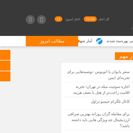
کل اخبار
35150
اخبار امروز:
12
آمار شهدای جنگ رمضان؛ 3519 شهید، 517 زن و 270 دانش‌آموز
مطالب امروز
ر مهم
سفر بانوان با اتوبوس: توصیه‌هایی برای
تجربه‌ای ایمن
اجاره سوئیت مبله در تهران؛ تجربه
اقامت راحت‌تر از هتل با نصف هزینه
کانال تلگرام جیمبو تراول
برای معامله گران روزانه بهترین صرافی
ارزدیجیتال چه ویژگی هایی باید داشته
باشد؟