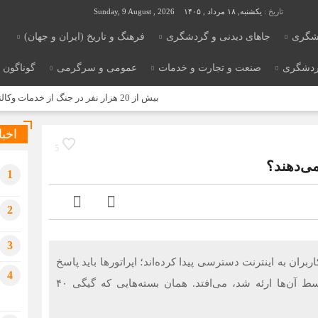
تاریخ :
یکشنبه, ۱۸ مرداد , ۱۴۰۵
Sunday, 9 August , 2026
شگری
جاهای دیدنی و گردشگری
فرهنگ و تاریخ (ایران و جهان)
ردشگری
صنعت و تجارت و خدمات
عمومی و سرگرمی
گوناگون
بیش از 20 هزار نفر در جنگ از خدمات وکالتی بهره‌مند شدند
اخبا
5
می‌دهند؟
1
2
3
ران به اینترنت دسترسی پیدا کرده‌اند؛ اپراتورها باید پاسخ
4
دهند که چه اتفاقی برای بسته‌های اینترنت پرو که توسط آن‌ها ارئه شد، می‌افتد. همان بسته‌هایی که گیگی ۴۰