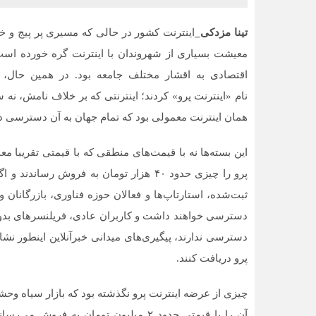
تینا مزدکی_
اینترنت کشور در حالی که مسیری پر پیج و 
معیشت بسیاری از شهروندان با اینترنت گره خورده است،
اقتصادی به اقشار مختلف جامعه بود. در همین حال، اپ
بط عمومی
داودی
کا
نام «اینترنت پرو» کردند؛ اینترنتی که بر خلاف نامش، 
مش و دسترسی
واقعاً رزرو هتل در زمستان
در 
 کارون و کاتا
اختلاف قیمت محسوسی با
فص
همان اینترنت معمولی بود که تمام جهان به آن دسترسی دا
تری نسبت به
فصل‌های شلوغ دارد یا فقط در
قاب
فض
بعضی هتل‌ها این‌طور است؟
میز
این بسته‌ها نه با قیمت‌های منطقی که با قیمتی تقریبا مع
پرو را چیزی حدود ۴۰ هزار تومان به فروش 
ثبت‌شده، استارتاپ‌ها و فعالان حوزه فناوری، بازرگانا
دسترسی خواهند داشت و کاربران عادی، فریلنسرهای بد
دسترسی ندارند، پیگیری‌های میدانی خبرآنلاین اینطور نش
پرو دریافت کنند.