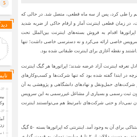
5
خم را طی کرد، پس از سه ماه قطعی، متصل شد. در حالی که
 در زمان قطعی اینترنت آمار و ارقام حاکی از ضربه شدید
دیدگ
راتورها اقدام به فروش بسته‌های اینترنت بین‌الملل تحت
رشناس روابط عمومی
سعید پوراحمدی
نه سرویس خاصی ارائه می‌کرد و نه دسترسی خاصی داشت؛ تنها
بسیاری از هتل‌های استانبول،
برای خانواده‌ای که اولین بار به
ل کم‌گردشگر باعث کاهش
ماربیا سفر می‌کند، بهتر است از
شتند و نقطه آغازی برای اینترنت طبقاتی شده بود.
ل‌توجه قیمت‌ها می‌شود. البته
همان ابتدا ماشین اجاره کند یا
ان این اختلاف به موق
بیشتر مناطق خانوا
ادل تعرفه اینترنت آزاد عرضه شدند؛ اپراتورها هر گیگ اینترنت
تایم
رساندند و اگرچه در ابتدا گفته شده بود که تنها شرکت‌ها و کسب‌وکارهای
ن و شرکت‌های حمل‌ونقل و نهادهای دانشگاهی و پژوهشی به آن
27 دقیقه قبل
ون ثبت رسمی و بسیاری از مشاغل غیررسمی به این سرویس
ان نمی‌داد و حتی شرکت‌های نامرتبط هم می‌توانستند اینترنت
وکا
27 دقیقه قبل
زن و 270
چیزی از عرضه اینترنت پرو نگذشته بود که بازار سیاه وحشتناکی برای آن به وجود آمد. اینترنتی که اپراتورها بسته ۵۰ گیگ
1 ساعت قبل
آن را با قیمتی حدود ۲ میلیون تومان به فروش می‌رساندند، به دست دلالان از ۲ تا ۸ میلیون تومان به قیمت گذاری