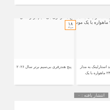
دو
2 ساعت قبل
پید
پلت
۱۸
مرداد
3 ساعت قبل
وزی
قیم
4 ساعت قبل
پنج
11 ساعت قبل
 استارلینک به مدار
پنج هندزفری بی‌سیم برتر سال ۲۰۲۶
خود
رسیدند / پرتاب ۲۴ ماهواره با یک
11 ساعت قبل
۴۸ سال کار برای خرید یک تویوتا 
14 ساعت قبل
انتشار یافته : ۰
موه
آغا