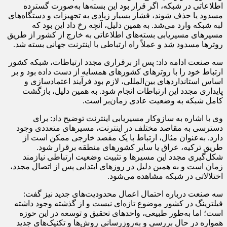
اطلاعاتی در شبکه، اگر قرار بود این بسته‌ها به‌صورت گسترده
مسدود یا حذف شوند، فشار بسیار زیادی به تجهیزات و دستگاه‌های
لبه شبکه وارد می‌شد. به همین دلیل، آنچه رخ داد این بود که
مسیرهای مسیریابی بسته‌های اطلاعاتی به خارج از کشور از طریق
روترها مسدود شد و عملاً راه ارتباطی با اینترنت جهانی بسته شد.
سه صنعت ادامه داد: پس از برقراری مجدد ارتباطات، شبکه کشور
ارتباط خود را با روترهای کشورهای همسایه از دست داده بود و بر
اساس استانداردهای بین‌المللی، لازم بود فرآیند اعتمادسازی و
پایداری مجدد این ارتباطات انجام شود. به همین دلیل، بازگشت
کامل شبکه به وضعیت عادی زمان‌بر است.
وی با اشاره به سازوکار مسیریابی اینترنت توضیح داد: برای
دسترسی به مقاصد مختلف در اینترنت، مسیرهای متعددی وجود
دارد. به‌عنوان مثال، ارتباط با یک مقصد خارجی ممکن است از
طریق ترکیه، عراق یا سایر کشورهای منطقه برقرار شود.
شکل‌گیری مجدد این مسیرها و تثبیت وضعیت ارتباطی نیازمند
زمان است و به همین دلیل در روزهای ابتدایی پس از اتصال مجدد،
اختلالاتی در شبکه مشاهده می‌شود.
سه صنعت درباره احتمال اعمال محدودیت‌های جدید نیز گفت:
فیلترینگ در کشور موضوع تازه‌ای نیست و از گذشته وجود داشته
است؛ اما به‌طور طبیعی، واحدهای تحقیق و توسعه در این حوزه
همواره در حال بررسی و به‌روزرسانی روش‌ها و تکنیک‌های جدید