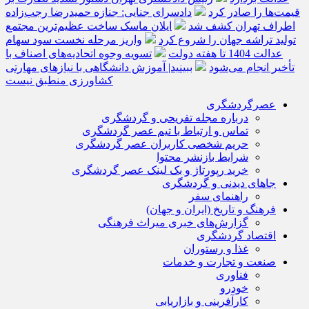
قیمت‌ها را صادر کرد
دادسرای جنایی: جنازه حمیدرضا رجب‌زاده
اطراف تهران کشف شد
ایلان ماسک ساخت عظیم‌ترین مجتمع
تولید تراشه جهان را شروع کرد
واریز مرحله نخست سود سهام
عدالت 1404 تا هفته دولت
تسویه وجوه اتحادیه‌های اصناف با
تأخیر انجام می‌شود
ببینید| آموزش دانشگاهی با نیازهای مهارتی
کشاورزی منطبق نیست
عصرگردشگری
درباره مجله تفریحی و گردشگری
تماس و ارتباط با تیم عصر گردشگری
حریم شخصی کاربران عصر گردشگری
شرایط بازنشر محتوا
خرید رپورتاژ و بک لینک عصر گردشگری
جاهای دیدنی و گردشگری
راهنمای سفر
فرهنگ و تاریخ (ایران و جهان)
گزارش‌های خبری میراث فرهنگی
اقتصاد گردشگری
غذا و رستوران
صنعت و تجارت و خدمات
فناوری
خودرو
کارآفرینی و بازاریابی