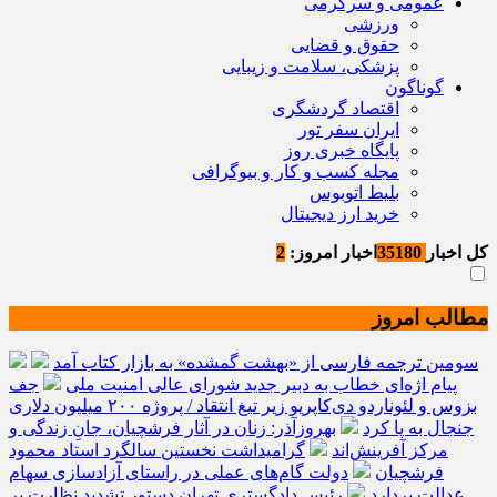
عمومی و سرگرمی
ورزشی
حقوق و قضایی
پزشکی، سلامت و زیبایی
گوناگون
اقتصاد گردشگری
ایران سفر تور
پایگاه خبری روز
مجله کسب و کار و بیوگرافی
بلیط اتوبوس
خرید ارز دیجیتال
کل اخبار
35180
اخبار امروز:
2
مطالب امروز
سومین ترجمه فارسی از «بهشت گمشده» به بازار کتاب آمد
پیام اژه‌ای خطاب به دبیر جدید شورای عالی امنیت ملی
جف
بزوس و لئوناردو دی‌کاپریو زیر تیغ انتقاد / پروژه ۲۰۰ میلیون دلاری
جنجال به پا کرد
بهروزآذر: زنان در آثار فرشچیان، جانِ زندگی و
مرکز آفرینش‌اند
گرامیداشت نخستین سالگرد استاد محمود
فرشچیان
دولت گام‌های عملی در راستای آزادسازی سهام
عدالت بردارد
رئیس دادگستری تهران دستور تشدید نظارت بر