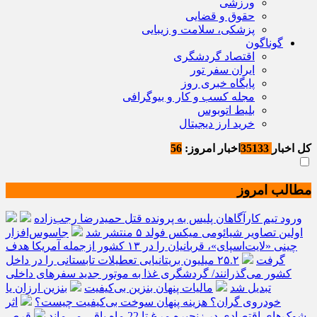
ورزشی
حقوق و قضایی
پزشکی، سلامت و زیبایی
گوناگون
اقتصاد گردشگری
ایران سفر تور
پایگاه خبری روز
مجله کسب و کار و بیوگرافی
بلیط اتوبوس
خرید ارز دیجیتال
کل اخبار
35133
اخبار امروز:
56
مطالب امروز
ورود تیم کارآگاهان پلیس به پرونده قتل حمیدرضا رجب‌زاده
اولین تصاویر شیائومی میکس فولد ۵ منتشر شد
جاسوس‌افزار
چینی «لایت‌اسپای»، قربانیان را در ۱۳ کشور ازجمله آمریکا هدف
گرفت
۲۵.۲ میلیون بریتانیایی تعطیلات تابستانی را در داخل
کشور می‌گذرانند/ گردشگری غذا به موتور جدید سفرهای داخلی
تبدیل شد
مالیات پنهان بنزین بی‌کیفیت
بنزین ارزان یا
خودروی گران؟ هزینه پنهان سوخت بی‌کیفیت چیست؟
اثر
شوک‌های اقتصادی در زنجیره مرغ تا 22 ماه باقی می‌ماند
قرص