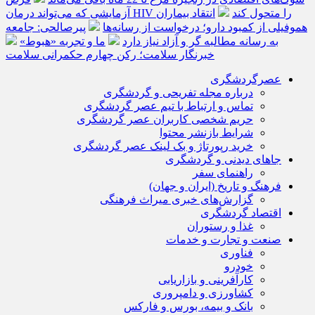
آزمایشی که می‌تواند درمان HIV را متحول کند
انتقاد بیماران
هموفیلی از کمبود دارو؛ درخواست از رسانه‌ها
پیرصالحی: جامعه
به رسانه مطالبه گر و آزاد نیاز دارد
ما و تجربه «هبوط»
خبرنگار سلامت؛ رکن چهارم حکمرانی سلامت
عصرگردشگری
درباره مجله تفریحی و گردشگری
تماس و ارتباط با تیم عصر گردشگری
حریم شخصی کاربران عصر گردشگری
شرایط بازنشر محتوا
خرید رپورتاژ و بک لینک عصر گردشگری
جاهای دیدنی و گردشگری
راهنمای سفر
فرهنگ و تاریخ (ایران و جهان)
گزارش‌های خبری میراث فرهنگی
اقتصاد گردشگری
غذا و رستوران
صنعت و تجارت و خدمات
فناوری
خودرو
کارآفرینی و بازاریابی
کشاورزی و دامپروری
بانک و بیمه، بورس و فارکس