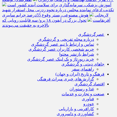
آموزش پزشکی، سرمایه‌گذاری برای سلامت آینده کشور است
تکذیب ادعای نماینده مجلس درباره نحوه ردزنی محل استقرار شهید
لاریجانی
هوش مصنوعی، بستر وقوع 55درصد جرایم سایبری
آفریقاست
تحول بزرگ در آیفون ۱۸ پرو/ سه قابلیت رویایی که
بالاخره به حقیقت می‌پیوندند
عصرگردشگری
درباره مجله تفریحی و گردشگری
تماس و ارتباط با تیم عصر گردشگری
حریم شخصی کاربران عصر گردشگری
شرایط بازنشر محتوا
خرید رپورتاژ و بک لینک عصر گردشگری
جاهای دیدنی و گردشگری
راهنمای سفر
فرهنگ و تاریخ (ایران و جهان)
گزارش‌های خبری میراث فرهنگی
اقتصاد گردشگری
غذا و رستوران
صنعت و تجارت و خدمات
فناوری
خودرو
کارآفرینی و بازاریابی
کشاورزی و دامپروری