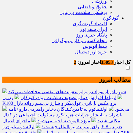
ورزشی
حقوق و قضایی
پزشکی، سلامت و زیبایی
گوناگون
اقتصاد گردشگری
ایران سفر تور
پایگاه خبری روز
مجله کسب و کار و بیوگرافی
بلیط اتوبوس
خرید ارز دیجیتال
کل اخبار
35053
اخبار امروز:
2
مطالب امروز
شیرمادر از نوزاد در برابر عفونت‌های تنفسی محافظت می‌کند
ارتباط افزایش دما و تضعیف سلامت روان کودکان
ردمی
K100 پرو مکس با باتری غول‌پیکر و شارژ بی‌سیم روانه بازار
می‌شود
اولتیماتوم به تامین‌کنندگان ذخایر راهبردی دارو+نامه
ناشران به انتشار جزئیات هزینه‌کرد مسئولیت اجتماعی در کدال
مکلف شدند
موزه الموت ساخته می‌شود
ماجرای اعمال
ضریب ۲.۷ برای اینترنت بین‌الملل چیست؟
ارائه دو میلیون و
۴۲۶ هزار خدمت بهداشتی و درمانی به زائران
ظفرقندی: توسعه