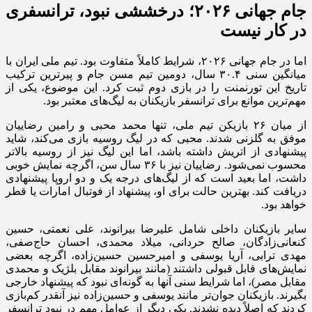
جام جهانی ۲۰۲۶؛ درخششی نبود، ترانسفری
در کار نیست
اما در جام جهانی ۲۰۲۶، شرایط کاملاً متفاوت بود. تیم ملی ایران با
میانگین سنی ۳۰.۴ سال، دومین تیم مسن جام و پیرترین ترکیب
تاریخ این تورنمنت را در بازی دوم ثبت کرد. این موضوع، یکی از
مهم‌ترین موانع برای ترانسفر بازیکنان به لیگ‌های معتبر بود.
از میان ۲۶ بازیکن تیم ملی، تنها محمد محبی و رامین رضاییان
موفق به گلزنی شدند. محبی که در لیگ روسیه بازی می‌کند، شاید
پیشنهادی از اتریش داشته باشد، اما این لیگ نیز از روسیه بالاتر
محسوب نمی‌شود. رضاییان نیز با ۳۶ سال سن، اگرچه نمایش خوبی
داشت، اما بعید است که از لیگ‌های درجه یک و دو اروپا پیشنهادی
دریافت کند. بهترین حالت برای او، پیشنهاد از فوتبال امارات یا قطر
خواهد بود.
سایر بازیکنان داخلی شامل علیرضا بیرانوند، علی نعمتی، حسین
کنعانی‌زادگان، صالح حردانی، میلاد محمدی، احسان حاج‌صفی،
مهدی ترابی، آریا یوسفی و امیرحسین حسین‌زاده، اگرچه بعضی
نمایش‌های قابل قبولی داشتند (مانند بیرانوند مقابل بلژیک و محمدی
مقابل مصر)، اما شرایط سنی آنها به گونه‌ای نبود که پیشنهاد خارجی
بگیرند. بازیکنان جوان‌تر مانند یوسفی و حسین‌زاده نیز آنقدر کم‌بازی
کردند که اصلاً دیده نشدند. یکی دیگر از عوامل مهم در نبود ترانسفر