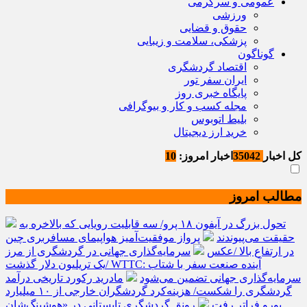
عمومی و سرگرمی
ورزشی
حقوق و قضایی
پزشکی، سلامت و زیبایی
گوناگون
اقتصاد گردشگری
ایران سفر تور
پایگاه خبری روز
مجله کسب و کار و بیوگرافی
بلیط اتوبوس
خرید ارز دیجیتال
کل اخبار
35042
اخبار امروز:
10
مطالب امروز
تحول بزرگ در آیفون ۱۸ پرو/ سه قابلیت رویایی که بالاخره به
حقیقت می‌پیوندند
پرواز موفقیت‌آمیز هواپیمای مسافربری چین
در ارتفاع بالا /عکس
سرمایه‌گذاری جهانی در گردشگری از مرز
یک تریلیون دلار گذشت/ WTTC: آینده صنعت سفر با شتاب
سرمایه‌گذاری جهانی تضمین می‌شود
مادرید رکورد تاریخی درآمد
گردشگری را شکست/ هزینه‌کرد گردشگران خارجی از ۱۰ میلیارد
یورو فراتر رفت
رونق گردشگری تابستانی در «هوشینگ‌شان