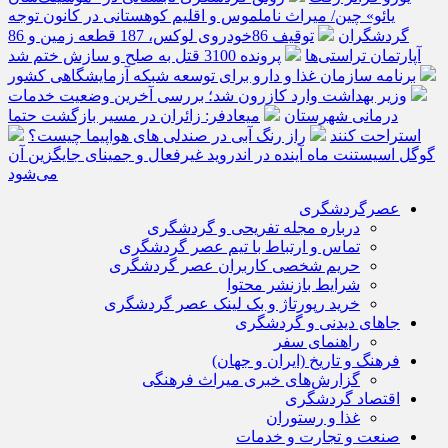
یائو» چین/ میراث ناملموس و اقلیم کوهستانی در کانون توجه
گردشگران
توقیف 86خودروی لوکس، 187 قطعه زمین و 86
آپارتمان تراستی‌ها
پرونده 3100 قتل به صلح و سازش ختم شد
برنامه سازمان غذا و دارو برای توسعه شبکه آزمایشگاهی کشور
وزیر بهداشت وارد کازرون شد؛ بررسی آخرین وضعیت خدمات
درمانی شهرستان
میعادفر: زائران در مسیر بازگشت حتما
استراحت کنند
راز رنگ آبی در صندلی های هواپیما چیست؟
گوگل اسیستنت ماه آینده در اندروید غیرفعال و جمینای جایگزین آن
می‌شود
عصرگردشگری
درباره مجله تفریحی و گردشگری
تماس و ارتباط با تیم عصر گردشگری
حریم شخصی کاربران عصر گردشگری
شرایط بازنشر محتوا
خرید رپورتاژ و بک لینک عصر گردشگری
جاهای دیدنی و گردشگری
راهنمای سفر
فرهنگ و تاریخ (ایران و جهان)
گزارش‌های خبری میراث فرهنگی
اقتصاد گردشگری
غذا و رستوران
صنعت و تجارت و خدمات