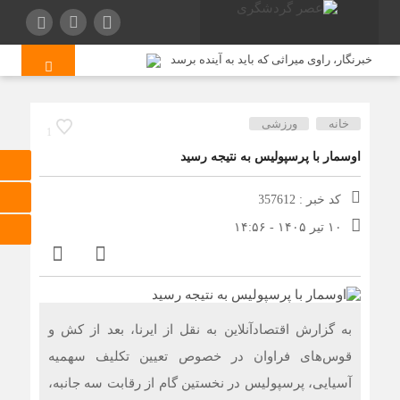
خبرنگار، راوی میراثی که باید به آینده برسد
اژه‌ای: خبرنگار متعهد، هم‌سنگر رزمندگان پشت لانچر است
خانه
ورزشی
1
درآمد گردشگری ترکیه در سه‌ماهه دوم ۲۰۲۶ کاهش یافت/ افت
اوسمار با پرسپولیس به نتیجه رسید
۵.۱ درصدی شمار گردشگران در برابر افزایش هزینه‌کرد
نقشه اپل علیه سامسونگ شکست خورد
کد خبر : 357612
ماربیا برای خانواده‌ها؛ راهنمای سفر، تفریح کودکان و زندگی در
۱۰ تیر ۱۴۰۵ - ۱۴:۵۶
جنوب اسپانیا
جمعی از مدیران فرهنگی و هنری از استاد حسین خواجه‌امیری
عیادت کردند/ حق‌شناس: «پهلوان آواز ایران» شایسته‌ترین
توصیف برای استاد ایرج است
به گزارش اقتصادآنلاین به نقل از ایرنا، بعد از کش و
قوس‌های فراوان در خصوص تعیین تکلیف سهمیه
وقتی مایکروسافت اپل را نجات داد / توافقی که ساخت آیفون
آسیایی، پرسپولیس در نخستین گام از رقابت سه جانبه،
را ممکن کرد