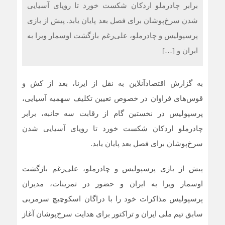
برابر چادرملو اردکان شکست خورد تا رویای آسیایی
شدن سرخ‌پوشان برای فصل بعد پایان یابد. پیش از بازی
تمام شهرهای بزرگ ایتالیا در وضعیت هشدار قرمز قرار گرفتند/
موج گرمای بی‌سابقه، گردشگری و زیرساخت‌های اروپا را تحت
پرسپولیس و چادرملو، علی‌رغم بازگشت اوسمار ویرا به
فشار قرار داد
ایران و […]
عادی‌سازی بمباران بیمارستان‌ها تهدیدی برای همه کشورها
است
به گزارش اقتصادآنلاین به نقل از ایرنا، بعد از کش و
قوس‌های فراوان در خصوص تعیین تکلیف سهمیه آسیایی،
منفرد: داروخانه‌ها از وعده‌ها بریده‌اند
پرسپولیس در نخستین گام از رقابت سه جانبه، برابر
عرضه‌های اولیه امسال، 10 تایی می‌شوند
چادرملو اردکان شکست خورد تا رویای آسیایی شدن
ثبت بالاترین رکورد تاریخی برای 3 شاخص بورس و فرابورس
سرخ‌پوشان برای فصل بعد پایان یابد.
پیش از بازی پرسپولیس و چادرملو، علی‌رغم بازگشت
اوسمار ویرا به ایران و حضور در تمرینات، مدیران
پرسپولیس مذاکرات خود را با دراگان اسکوچیچ سرمربی
سابق تیم ملی ایران و تراکتور برای هدایت سرخ‌پوشان آغاز