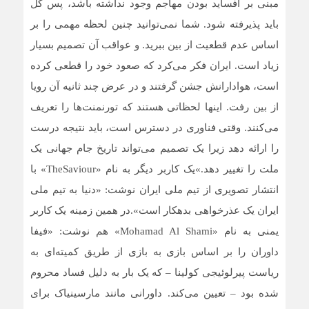
مبنی بر آفساید بودن مهاجم وجود نداشته باشد، پس گل
باید پذیرفته شود. شما نمی‌توانید چنین لحظه مهمی را بر
اساس عدم قطعیت از بین ببرید. و عواقب آن تصمیم بسیار
زیاد است. ایران فکر می‌کرد که صعود خود را قطعی کرده
است، هوادارانش جشن گرفتند و در عرض چند ثانیه آن رویا
از بین رفت. اینها لحظاتی هستند که تورنمنت‌ها را تعریف
می‌کنند. وقتی فناوری در دسترس است، باید نتیجه درست
را ارائه دهد زیرا یک تصمیم می‌تواند تاریخ جام جهانی یک
ملت را تغییر دهد.»یک کاربر دیگر به نام «TheSaviour» با
انتشار تصویری از تیم ملی ایران نوشت: «دنیا به تیم ملی
ایران یک عذرخواهی بدهکار است».در همین زمینه یک کاربر
یمنی به نام «Mohamad Al Shami» هم نوشت: «فیفا
داوران را بر اساس بازی به بازی از طریق کمیته‌ای به
ریاست پیرلوئیجی کولینا – که یک بار به دلیل فساد محروم
شده بود – تعیین می‌کند. داورانی مانند مارسینیاک برای