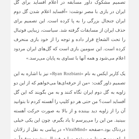
تصمیم مشکوک داور مسابقه در اعلام آفساید برای گل
ایران در بازی با مصر نوشت: «آفساید اعلام شدن گل دوم
ایران جنجال بزرگی را به پا کرده است. این تصمیم برای
حذف ایران از مسابقات گرفته شد. سیاست، زیبایی فوتبال
را تحت الشعاع قرار داده و توجه را از خود بازی منحرف
کرده است. این سومین بازی است که گل‌های ایران مردود
اعلام می‌شود و همه آنها با تساوی به پایان می‌رسد.»
یک کاربر ایکس به نام «Ryan Rozbiani» نیز با اشاره به این
تصمیم داور گفت: «من از حرفه‌ای‌ها می‌خواهم که از این دو
زاویه به گل دوم ایران نگاه کنند و به من بگویند که این گل
آفساید است؟ من حتی هر دو کلیپ را آهسته کردم تا بتوانید
آن را از زاویه دید بیننده و از بالا به صورت حرکت آهسته
ببینید. من این را می‌پرسم تا یاد بگیرم، چون این یکی خیلی
دردناک بود.»صفحه «ViralMind» در پیامی به نقل از زلاتان
ابراهیموویچ ستاره سوئدی سابق فوتبال نوشت: «دقیقاً به