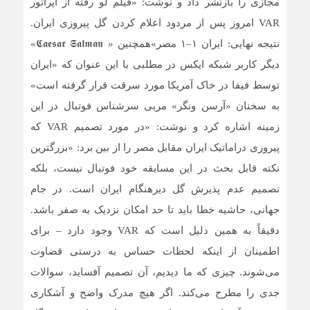
مجازی را بازنشر داد و نوشت: «فیلم لو رفته از اپراتور
VAR امروز پس از مردود اعلام کردن گل پیروزی ایران.
نتیجه نهایی: ایران ۱–۱ مصر»همچنین « 𝕮𝖆𝖊𝖘𝖆𝖗 𝕾𝖆𝖑𝖒𝖆𝖓»
دیگر کاربر شبکه ایکس در مطلبی با این عنوان که «ایران
توسط فیفا در خاک آمریکا مورد سرقت قرار گرفته است»
به سخنان «آرسن ونگر» مربی سرشناس فوتبال در این
زمینه اشاره کرد و نوشت: «در مورد تصمیم VAR که
پیروزی دراماتیک ایران مقابل مصر را از بین برد: «بزرگترین
نکته قابل بحث در این مسابقه خود فوتبال نیست، بلکه
تصمیم عدم پذیرش گل دیرهنگام ایران است. در جام
جهانی، حاشیه خطا باید تا حد امکان نزدیک به صفر باشد.
دقیقاً به همین دلیل است که VAR وجود دارد – برای
اطمینان از اینکه لحظات حساس به درستی قضاوت
می‌شوند. چیزی که ما دیدیم، آن تصمیم آفساید، سوالات
جدی را مطرح می‌کند. اگر هیچ مدرک واضح و آشکاری