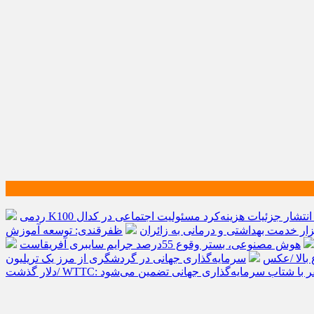
انتشار جزئیات هزینه‌کرد مسئولیت اجتماعی در کدال
ظفرقندی: توسعه آموزش
هوش مصنوعی، بستر وقوع 55درصد جرایم سایبری آفریقاست
 بالا /عکس
سرمایه‌گذاری جهانی در گردشگری از مرز یک تریلیون
ینده صنعت سفر با شتاب سرمایه‌گذاری جهانی تضمین می‌شود