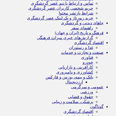
تماس و ارتباط با تیم عصر گردشگری
حریم شخصی کاربران عصر گردشگری
شرایط بازنشر محتوا
خرید رپورتاژ و بک لینک عصر گردشگری
جاهای دیدنی و گردشگری
راهنمای سفر
فرهنگ و تاریخ (ایران و جهان)
گزارش‌های خبری میراث فرهنگی
اقتصاد گردشگری
غذا و رستوران
صنعت و تجارت و خدمات
فناوری
خودرو
کارآفرینی و بازاریابی
کشاورزی و دامپروری
بانک و بیمه، بورس و فارکس
ارزدیجیتال
عمومی و سرگرمی
ورزشی
حقوق و قضایی
پزشکی، سلامت و زیبایی
گوناگون
اقتصاد گردشگری