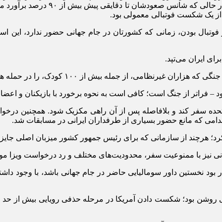
لحظات دیدار با الجزایر، همه معادلات 
ر از یک شکست فوتبالی معمولی بود.
وتبال بودن، زمانی که کشورتان در جام جهانی حضور ندارد، این است 
ودک، را در حمله هوایی به یک مدرسه دخترانه در میناب به کام مرگ کشاند.
 – فراتر از جنگ است؛ کافی است به نحوه برخورد با بازیکنان و اعضای 
ت متحده سفر کند و بلافاصله پس از آن راهی مکزیک شود. همچنین درخ
اقدامی که مانع حضور بسیاری از طرفداران ایرانی در مسابقات شد.
کرد؛ هرچند از سازمانی که برای رئیس جمهور کشور میزبان اصلی جایزه
انی نیز با ممنوعیت سفر، محدودیت‌های مختلف و رد درخواست ویزا مواج
 داور سال آفریقا در سال ۲۰۲۵ و فردی که قرار بود نخستین داور سومالیایی حاضر در جام جه
روشن بود؛ شکست دادن آمریکا در مرحله حذفی رویایی بیش از حد جذاب