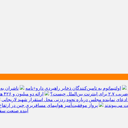
اولتیماتوم به تامین‌کنندگان ذخایر راهبردی دارو+نامه
ناشران به 
 بین‌الملل چیست؟
ارائه دو میلیون و ۴۲۶ هزار خدمت بهداشتی و درمانی به زائران
ادعای نماینده مجلس درباره نحوه ردزنی محل استقرار شهید لاریجانی
پرواز موفقیت‌آمیز هواپیمای مسافربری چین در ارتفاع
دلار گذشت/ WTTC: آ