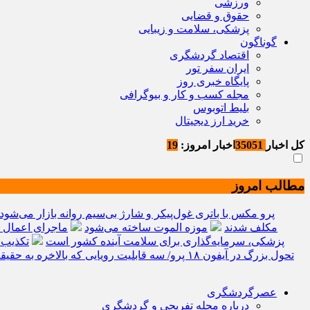
ورزشی
حقوق و قضایی
پزشکی، سلامت و زیبایی
گوناگون
اقتصاد گردشگری
ایران سفر تور
پایگاه خبری روز
مجله کسب و کار و بیوگرافی
بلیط اتوبوس
خرید ارز دیجیتال
کل اخبار
35051
اخبار امروز:
19
مطالب امروز
ردمی K100 پرو مکس با باتری غول‌پیکر و شارژ بی‌سیم روانه بازار می‌شود
مکلف شدند
موزه الموت ساخته می‌شود
ماجرای اعمال ضریب ۲.۷ برای اینترنت
پزشکی، سرمایه‌گذاری برای سلامت آینده کشور است
تکذیب 
تحول بزرگ در آیفون ۱۸ پرو/ سه قابلیت رویایی که بالاخره به حقیقت می‌پیوندند
عصرگردشگری
درباره مجله تفریحی و گردشگری