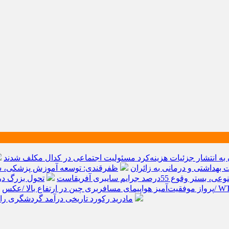
به انتشار جزئیات هزینه‌کرد مسئولیت اجتماعی در کدال مکلف شدند
ظفرقندی: توسعه آموزش پزشکی، سر
قوع 55درصد جرایم سایبری آفریقاست
تحول بزرگ در آیفون ۱۸ پرو/ سه قابلیت رویایی که ب
پرواز موفقیت‌آمیز هواپیمای مسافربری چین در ارتفاع بالا /عکس
مادرید رکورد تاریخی درآمد گردشگری را شکست/ هزینه