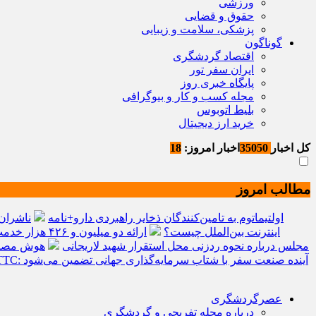
ورزشی
حقوق و قضایی
پزشکی، سلامت و زیبایی
گوناگون
اقتصاد گردشگری
ایران سفر تور
پایگاه خبری روز
مجله کسب و کار و بیوگرافی
بلیط اتوبوس
خرید ارز دیجیتال
کل اخبار
35050
اخبار امروز:
18
مطالب امروز
اولتیماتوم به تامین‌کنندگان ذخایر راهبردی دارو+نامه
ناشران 
اینترنت بین‌الملل چیست؟
ارائه دو میلیون و ۴۲۶ هزار خدمت بهداشتی و درمانی به زائران
مجلس درباره نحوه ردزنی محل استقرار شهید لاریجانی
هوش مصنوعی، بستر و
سرمایه‌گذاری جهانی در گردشگری از مرز یک تریلیون دلار گذشت/ WTTC: آینده صنعت سفر با شتاب سرمایه‌گذاری جهانی تضمین می‌شود
عصرگردشگری
درباره مجله تفریحی و گردشگری