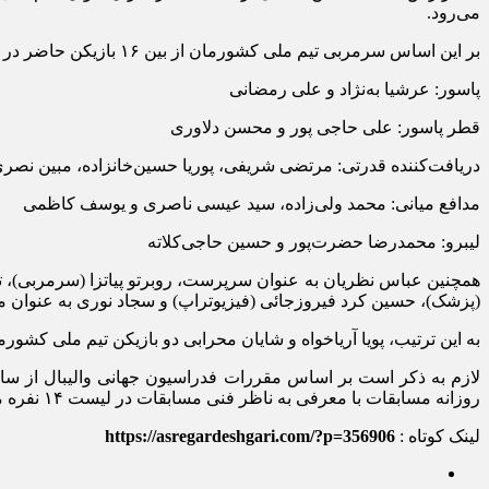
می‌رود.
بر این اساس سرمربی تیم ملی کشورمان از بین ۱۶ بازیکن حاضر در اورلئان، ۱۴ بازیکن را برای حضور در این مسابقه انتخاب کرد که اسامی آنها به شرح زیر است:
پاسور: عرشیا به‌نژاد و علی رمضانی
قطر پاسور: علی حاجی پور و محسن دلاوری
دریافت‌کننده قدرتی: مرتضی شریفی، پوریا حسین‌خانزاده، مبین نص
مدافع میانی: محمد ولی‌زاده، سید عیسی ناصری و یوسف کاظمی
لیبرو: محمدرضا حضرت‌پور و حسین حاجی‌کلاته
همچنین عباس نظریان به عنوان سرپرست، روبرتو پیاتزا (سرمربی)، ت
(پزشک)، حسین کرد فیروزجائی (فیزیوتراپ) و سجاد نوری به عنوان ما
به این ترتیب، پویا آریاخواه و شایان محرابی دو بازیکن تیم ملی کشو
روزانه مسابقات با معرفی به ناظر فنی مسابقات در لیست ۱۴ نفره مسابقه خود بازیکنان را تعویض کنند.
لینک کوتاه :
https://asregardeshgari.com/?p=356906