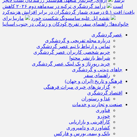
برسد
اژه‌ای: خبرنگار متعهد، هم‌سنگر رزمندگان پشت لانچر
است
درآمد گردشگری ترکیه در سه‌ماهه دوم ۲۰۲۶ کاهش
یافت/ افت ۵.۱ درصدی شمار گردشگران در برابر افزایش هزینه‌کرد
نقشه اپل علیه سامسونگ شکست خورد
ماربیا برای
خانواده‌ها؛ راهنمای سفر، تفریح کودکان و زندگی در جنوب اسپانیا
عصرگردشگری
درباره مجله تفریحی و گردشگری
تماس و ارتباط با تیم عصر گردشگری
حریم شخصی کاربران عصر گردشگری
شرایط بازنشر محتوا
خرید رپورتاژ و بک لینک عصر گردشگری
جاهای دیدنی و گردشگری
راهنمای سفر
فرهنگ و تاریخ (ایران و جهان)
گزارش‌های خبری میراث فرهنگی
اقتصاد گردشگری
غذا و رستوران
صنعت و تجارت و خدمات
فناوری
خودرو
کارآفرینی و بازاریابی
کشاورزی و دامپروری
بانک و بیمه، بورس و فارکس