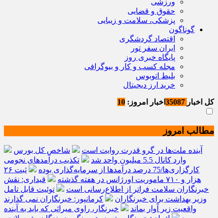
ورزشی
حقوق و قضایی
پزشکی، سلامت و زیبایی
گوناگون
اقتصاد گردشگری
ایران سفر تور
پایگاه خبری روز
مجله کسب و کار و بیوگرافی
بلیط اتوبوس
خرید ارز دیجیتال
کل اخبار
35087
اخبار امروز:
10
مطالب امروز
آینده ملت‌ها در گرو قدرت روایت است
شاخص کل بورس
وارد کانال 5.5 میلیون واحد شد
تکذیب درآمدهای نجومی
کارگزاری‌ها/75 درصد درآمدها از سرمایه‌گذاری بوده
ثبت ۲۶
هزار و ۷۱۰ ماموریت اورژانس در هفته گذشته
قیداری: نقش
خبرنگاران سلامت فراتر از اطلاع‌رسانی است
توئیت قابل تامل
وزیر بهداشت برای خبرنگاران
کرمانپور: خبرنگاران نمی گذارند
واقعیت زیر آوار بماند
خبرنگار، راوی میراثی که باید به آینده