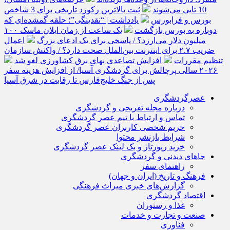
10 تایی می‌شوند
ثبت بالاترین رکورد تاریخی برای 3 شاخص
بورس و فرابورس
یادداشت | “نقدینگی”؛ حلقه گمشده‌ای که
دوباره به بورس بازگشت
یک ساعت از زمان ایلان ماسک ۱۰۰
میلیون دلار می‌ارزد؟ / پاسخی برای یک ادعای بزرگ
اعمال
ضریب ۲.۷ برای اینترنت بین‌الملل صحت دارد؟ / واکنش سازمان
تنظیم مقررات
افزایش تصاعدی بهای برق کشاورزی لغو شد
۲۰۲۶ سالی پرچالش برای گردشگری آسیا/ از افزایش هزینه سفر
پس از جنگ خلیج‌فارس تا رقابت در شرق آسیا
عصرگردشگری
درباره مجله تفریحی و گردشگری
تماس و ارتباط با تیم عصر گردشگری
حریم شخصی کاربران عصر گردشگری
شرایط بازنشر محتوا
خرید رپورتاژ و بک لینک عصر گردشگری
جاهای دیدنی و گردشگری
راهنمای سفر
فرهنگ و تاریخ (ایران و جهان)
گزارش‌های خبری میراث فرهنگی
اقتصاد گردشگری
غذا و رستوران
صنعت و تجارت و خدمات
فناوری