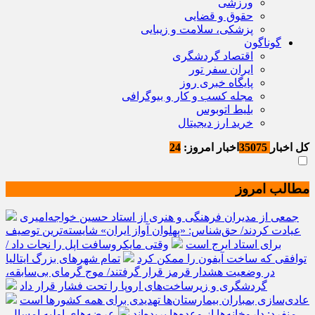
ورزشی
حقوق و قضایی
پزشکی، سلامت و زیبایی
گوناگون
اقتصاد گردشگری
ایران سفر تور
پایگاه خبری روز
مجله کسب و کار و بیوگرافی
بلیط اتوبوس
خرید ارز دیجیتال
کل اخبار
35075
اخبار امروز:
24
مطالب امروز
جمعی از مدیران فرهنگی و هنری از استاد حسین خواجه‌امیری
عیادت کردند/ حق‌شناس: «پهلوان آواز ایران» شایسته‌ترین توصیف
برای استاد ایرج است
وقتی مایکروسافت اپل را نجات داد /
توافقی که ساخت آیفون را ممکن کرد
تمام شهرهای بزرگ ایتالیا
در وضعیت هشدار قرمز قرار گرفتند/ موج گرمای بی‌سابقه،
گردشگری و زیرساخت‌های اروپا را تحت فشار قرار داد
عادی‌سازی بمباران بیمارستان‌ها تهدیدی برای همه کشورها است
منفرد: داروخانه‌ها از وعده‌ها بریده‌اند
عرضه‌های اولیه امسال،