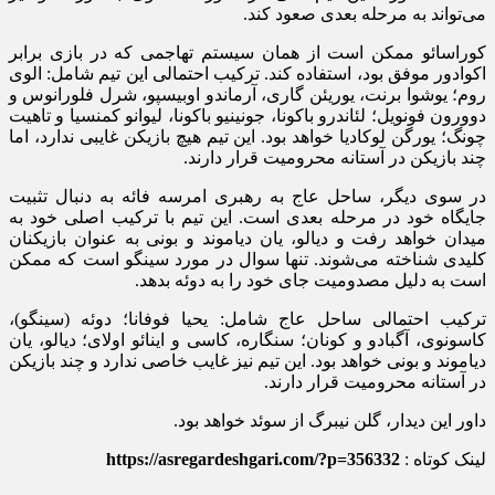
می‌تواند به مرحله بعدی صعود کند.
کوراسائو ممکن است از همان سیستم تهاجمی که در بازی برابر
اکوادور موفق بود، استفاده کند. ترکیب احتمالی این تیم شامل: الوی
روم؛ یوشوا برنت، یوریئن گاری، آرماندو اوبیسپو، شرل فلورانوس و
دوورون فونویل؛ لئاندرو باکونا، جونینیو باکونا، لیوانو کمنسیا و تاهیت
چونگ؛ یورگن لوکادیا خواهد بود. این تیم هیچ بازیکن غایبی ندارد، اما
چند بازیکن در آستانه محرومیت قرار دارند.
در سوی دیگر، ساحل عاج به رهبری امرسه فائه به دنبال تثبیت
جایگاه خود در مرحله بعدی است. این تیم با ترکیب اصلی خود به
میدان خواهد رفت و دیالو، یان دیاموند و بونی به عنوان بازیکنان
کلیدی شناخته می‌شوند. تنها سوال در مورد سینگو است که ممکن
است به دلیل مصدومیت جای خود را به دوئه بدهد.
ترکیب احتمالی ساحل عاج شامل: یحیا فوفانا؛ دوئه (سینگو)،
کاسونوی، آگبادو و کونان؛ سنگاره، کاسی و اینائو اولای؛ دیالو، یان
دیاموند و بونی خواهد بود. این تیم نیز غایب خاصی ندارد و چند بازیکن
در آستانه محرومیت قرار دارند.
داور این دیدار، گلن نیبرگ از سوئد خواهد بود.
لینک کوتاه :
https://asregardeshgari.com/?p=356332