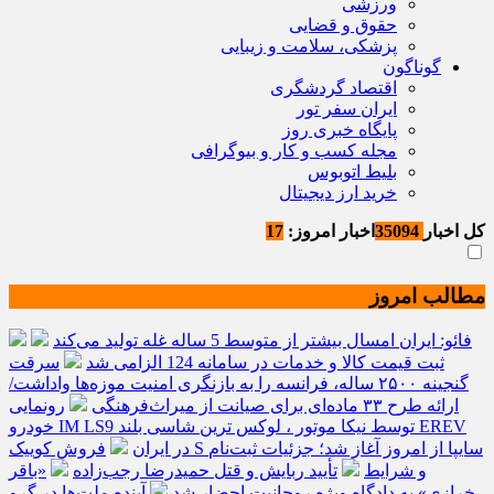
ورزشی
حقوق و قضایی
پزشکی، سلامت و زیبایی
گوناگون
اقتصاد گردشگری
ایران سفر تور
پایگاه خبری روز
مجله کسب و کار و بیوگرافی
بلیط اتوبوس
خرید ارز دیجیتال
کل اخبار
35094
اخبار امروز:
17
مطالب امروز
فائو: ایران امسال بیشتر از متوسط 5 ساله غله تولید می‌کند
ثبت قیمت کالا و خدمات در سامانه 124 الزامی شد
سرقت
گنجینه ۲۵۰۰ ساله، فرانسه را به بازنگری امنیت موزه‌ها واداشت/
ارائه طرح ۳۳ ماده‌ای برای صیانت از میراث‌فرهنگی
رونمایی
خودرو IM LS9 توسط نیکا موتور ، لوکس ترین شاسی بلند EREV
در ایران
فروش کوییک S سایپا از امروز آغاز شد؛ جزئیات ثبت‌نام
و شرایط
تأیید ربایش و قتل حمیدرضا رجب‌زاده
«باقر
خرازی» به دادگاه ویژه روحانیت احضار شد
آینده ملت‌ها در گرو