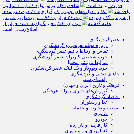
قدرت روایت است
شاخص کل بورس وارد کانال 5.5 میلیون
واحد شد
تکذیب درآمدهای نجومی کارگزاری‌ها/75 درصد درآمدها
از سرمایه‌گذاری بوده
ثبت ۲۶ هزار و ۷۱۰ ماموریت اورژانس در
هفته گذشته
قیداری: نقش خبرنگاران سلامت فراتر از
اطلاع‌رسانی است
عصرگردشگری
درباره مجله تفریحی و گردشگری
تماس و ارتباط با تیم عصر گردشگری
حریم شخصی کاربران عصر گردشگری
شرایط بازنشر محتوا
خرید رپورتاژ و بک لینک عصر گردشگری
جاهای دیدنی و گردشگری
راهنمای سفر
فرهنگ و تاریخ (ایران و جهان)
گزارش‌های خبری میراث فرهنگی
اقتصاد گردشگری
غذا و رستوران
صنعت و تجارت و خدمات
فناوری
خودرو
کارآفرینی و بازاریابی
کشاورزی و دامپروری