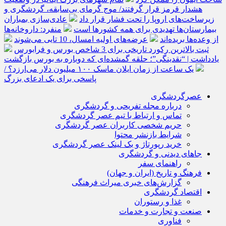
هشدار قرمز قرار گرفتند/ موج گرمای بی‌سابقه، گردشگری و
زیرساخت‌های اروپا را تحت فشار قرار داد
عادی‌سازی بمباران
بیمارستان‌ها تهدیدی برای همه کشورها است
منفرد: داروخانه‌ها
از وعده‌ها بریده‌اند
عرضه‌های اولیه امسال، 10 تایی می‌شوند
ثبت بالاترین رکورد تاریخی برای 3 شاخص بورس و فرابورس
یادداشت | “نقدینگی”؛ حلقه گمشده‌ای که دوباره به بورس بازگشت
یک ساعت از زمان ایلان ماسک ۱۰۰ میلیون دلار می‌ارزد؟ /
پاسخی برای یک ادعای بزرگ
عصرگردشگری
درباره مجله تفریحی و گردشگری
تماس و ارتباط با تیم عصر گردشگری
حریم شخصی کاربران عصر گردشگری
شرایط بازنشر محتوا
خرید رپورتاژ و بک لینک عصر گردشگری
جاهای دیدنی و گردشگری
راهنمای سفر
فرهنگ و تاریخ (ایران و جهان)
گزارش‌های خبری میراث فرهنگی
اقتصاد گردشگری
غذا و رستوران
صنعت و تجارت و خدمات
فناوری