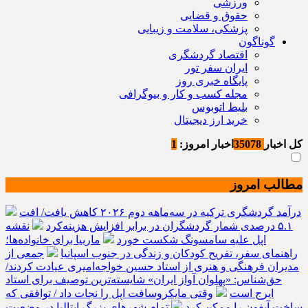
ورزشی
حقوق و قضایی
پزشکی، سلامت و زیبایی
گوناگون
اقتصاد گردشگری
ایران سفر تور
پایگاه خبری روز
مجله کسب و کار و بیوگرافی
بلیط اتوبوس
خرید ارز دیجیتال
کل اخبار
35078
اخبار امروز:
1
مطالب امروز
درآمد گردشگری ترکیه در سه‌ماهه دوم ۲۰۲۶ کاهش یافت/ افت
۵.۱ درصدی شمار گردشگران در برابر افزایش هزینه‌کرد
نقشه
اپل علیه سامسونگ شکست خورد
ماربیا برای خانواده‌ها؛
راهنمای سفر، تفریح کودکان و زندگی در جنوب اسپانیا
جمعی از
مدیران فرهنگی و هنری از استاد حسین خواجه‌امیری عیادت کردند/
حق‌شناس: «پهلوان آواز ایران» شایسته‌ترین توصیف برای استاد
ایرج است
وقتی مایکروسافت اپل را نجات داد / توافقی که
ساخت آیفون را ممکن کرد
تمام شهرهای بزرگ ایتالیا در وضعیت