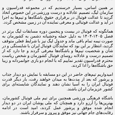
بر همین اساس، بسیار خرسندیم که در مجموعه فدراسیون و
سازمان لیگ، تصمیم عادلانه و درست ورزشی در این خصوص اتخاذ
گردید تا عدالت فوتبال در برقراری حقوق باشگاه‌ها و تیم‌ها به اجرا
در آید و عدالت فوتبالی و معرفی نماینده آن در زمین مشخص گردد.
همانگونه که فوتبال در بیست و پنجمین دوره مسابقات لیگ برتر در
فصل ۱۴۰۵-۱۴۰۴ به دلیل حمله وحشیانه دشمن به کشورمان به
صورت نیمه تمام باقی ماند و جدول لیگ نیز با شرایط فعلی متوقف
گردید، انتظار بر این بود که نمایندگان فوتبال ایران با شایستگی و در
شان و شخصیت تیم‌ها و باشگاه‌ها معرفی گردند و جا دارد که از
تصمیم درست و عادلانه روسای فوتبال کشورمان و شخص ریاست
محترم فدراسیون تقدیر نماییم که با انجام دو بازی جوانمردانه و زیبا
حق باشگاه‌ها را ادا کردند.
امیدواریم تیم‌های حاضر در این دو مسابقه با نمایش دو دیدار جذاب
و پرشور که بعد از مدت‌ها به میدان خواهند رفت، بار دیگر قدرت
فوتبال ایران را به آسیا نشان دهند و نمایندگان شایسته‌ای برای
کشور عزیزمان ایران باشند.
باشگاه فرهنگی ورزشی همچنین برای تیم ملی فوتبال کشورمان،
بهترین‌ها را آرزو دارد و همچنان که ملی پوشان ایران در دو دیدار
انجام شده موفق و پرشور عمل کردند، امید است در ادامه
رقابت‌های جام جهانی نیز موفق و پیروز و سرفراز باشند.