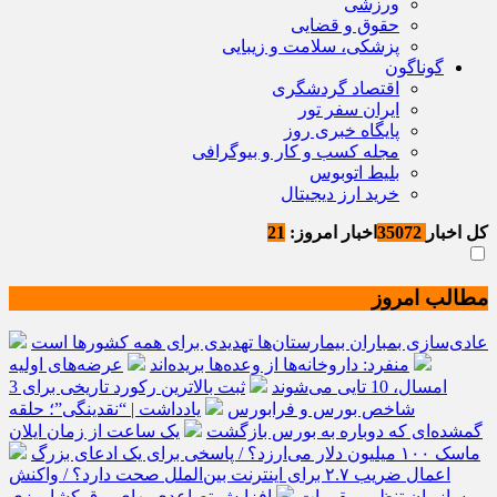
ورزشی
حقوق و قضایی
پزشکی، سلامت و زیبایی
گوناگون
اقتصاد گردشگری
ایران سفر تور
پایگاه خبری روز
مجله کسب و کار و بیوگرافی
بلیط اتوبوس
خرید ارز دیجیتال
کل اخبار
35072
اخبار امروز:
21
مطالب امروز
عادی‌سازی بمباران بیمارستان‌ها تهدیدی برای همه کشورها است
منفرد: داروخانه‌ها از وعده‌ها بریده‌اند
عرضه‌های اولیه
امسال، 10 تایی می‌شوند
ثبت بالاترین رکورد تاریخی برای 3
شاخص بورس و فرابورس
یادداشت | “نقدینگی”؛ حلقه
گمشده‌ای که دوباره به بورس بازگشت
یک ساعت از زمان ایلان
ماسک ۱۰۰ میلیون دلار می‌ارزد؟ / پاسخی برای یک ادعای بزرگ
اعمال ضریب ۲.۷ برای اینترنت بین‌الملل صحت دارد؟ / واکنش
سازمان تنظیم مقررات
افزایش تصاعدی بهای برق کشاورزی