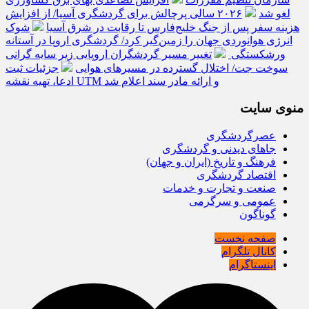
لغو شد
۲۰۲۶ سالی پرچالش برای گردشگری آسیا/ از افزایش
هزینه سفر پس از جنگ خلیج‌فارس تا رقابت در شرق آسیا
شوک
انرژی هوانوردی جهان را زمین‌گیر کرد/ گردشگری اروپا در آستانه
ورشکستگی
تغییر مسیر گردشگران اروپایی زیر سایه گرانی
سوخت جت/ اختلال گسترده در مسیرهای هوایی
جزئیات ثبت
ادعا، تهیه نقشه UTM و ارائه مادر سند اعلام شد
منوی سایت
عصرگردشگری
جاهای دیدنی و گردشگری
فرهنگ و تاریخ (ایران و جهان)
اقتصاد گردشگری
صنعت و تجارت و خدمات
عمومی و سرگرمی
گوناگون
صفحه نخست
کانال تلگرام
اینستاگرام