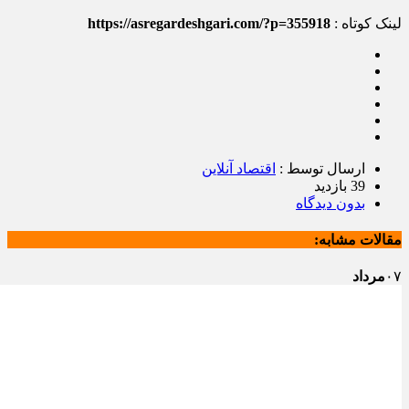
لینک کوتاه :
https://asregardeshgari.com/?p=355918
ارسال توسط :
اقتصاد آنلاین
39 بازدید
بدون دیدگاه
مقالات مشابه:
۰۷
مرداد