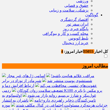
ورزشی
حقوق و قضایی
پزشکی، سلامت و زیبایی
گوناگون
اقتصاد گردشگری
ایران سفر تور
پایگاه خبری روز
مجله کسب و کار و بیوگرافی
بلیط اتوبوس
خرید ارز دیجیتال
کل اخبار
35055
اخبار امروز:
4
مطالب امروز
مراقب علائم هپاتیت باشید!
اسامی ژل‌های غیر مجاز
شستشوی پوست منتشر شد
شیرمادر از نوزاد در برابر
عفونت‌های تنفسی محافظت می‌کند
ارتباط افزایش دما و
تضعیف سلامت روان کودکان
ردمی K100 پرو مکس با باتری
غول‌پیکر و شارژ بی‌سیم روانه بازار می‌شود
اولتیماتوم به
تامین‌کنندگان ذخایر راهبردی دارو+نامه
ناشران به انتشار
جزئیات هزینه‌کرد مسئولیت اجتماعی در کدال مکلف شدند
موزه