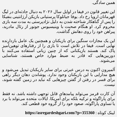
همین سادگی.
این تغییر قانون در فیفا در اوایل سال ۲۰۲۶ به دنبال حادثه‌ای در لیگ
قهرمانان اروپا رخ داد. یوفا جیانلوکا پرستیانی بازیکن آرژانتینی بنفیکا
را پس از گناهکار شناخته شدن به دلیل نژادپرستی به مدت سه بازی
محروم کرد. او هنگام صحبت با وینیسیوس جونور از رئال مادرید،
پیراهن خود را روی دهانش گذاشت.
این یک مجازات سنگین برای بازیکنان و همچنین یک عامل بازدارنده
نهایی است. فیفا در تلاش است تا بازی را از رفتار‌های توهین‌آمیز
پاک کند. هستند بازیکنانی که از چنین زبانی استفاده می‌کنند با
دوربین‌هایی که قادر به ضبط موارد خاص هستند، شناسایی
می‌شوند.
آلمیرون اکنون به درس عبرتی برای سایر بازیکنان تبدیل می‌شود و
هیچ مدارایی با این بازیکنان وجود ندارد. پوشاندن دهان دیگر راهی
برای قسر در رفتن از گفتن چیز‌هایی که نباید در زمین گفته شوند،
نیست.
آن کارت قرمز می‌تواند پیامد‌های قابل توجهی داشته باشد. نه فقط
برای پاراگوئه و ترکیه بلکه برای آمریکا. ایالات متحده می‌تواند با برد
یا تساوی پاراگوئه، صعود خود را از گروه خود قطعی کند.
لینک کوتاه :
https://asregardeshgari.com/?p=355360