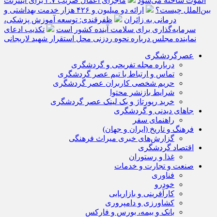
الموت ساخته می‌شود
ماجرای اعمال ضریب ۲.۷ برای اینترنت
بین‌الملل چیست؟
ارائه دو میلیون و ۴۲۶ هزار خدمت بهداشتی و
درمانی به زائران
ظفرقندی: توسعه آموزش پزشکی،
سرمایه‌گذاری برای سلامت آینده کشور است
تکذیب ادعای
نماینده مجلس درباره نحوه ردزنی محل استقرار شهید لاریجانی
عصرگردشگری
درباره مجله تفریحی و گردشگری
تماس و ارتباط با تیم عصر گردشگری
حریم شخصی کاربران عصر گردشگری
شرایط بازنشر محتوا
خرید رپورتاژ و بک لینک عصر گردشگری
جاهای دیدنی و گردشگری
راهنمای سفر
فرهنگ و تاریخ (ایران و جهان)
گزارش‌های خبری میراث فرهنگی
اقتصاد گردشگری
غذا و رستوران
صنعت و تجارت و خدمات
فناوری
خودرو
کارآفرینی و بازاریابی
کشاورزی و دامپروری
بانک و بیمه، بورس و فارکس