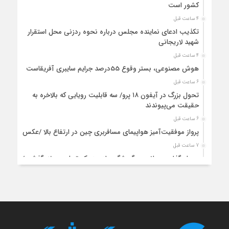
کشور است
4 ساعت قبل
تکذیب ادعای نماینده مجلس درباره نحوه ردزنی محل استقرار
شهید لاریجانی
4 ساعت قبل
هوش مصنوعی، بستر وقوع 55درصد جرایم سایبری آفریقاست
6 ساعت قبل
تحول بزرگ در آیفون ۱۸ پرو/ سه قابلیت رویایی که بالاخره به
حقیقت می‌پیوندند
6 ساعت قبل
پرواز موفقیت‌آمیز هواپیمای مسافربری چین در ارتفاع بالا /عکس
7 ساعت قبل
سرمایه‌گذاری جهانی در گردشگری از مرز یک تریلیون دلار گذشت/
WTTC: آینده صنعت سفر با شتاب سرمایه‌گذاری جهانی تضمین
می‌شود
7 ساعت قبل
مادرید رکورد تاریخی درآمد گردشگری را شکست/ هزینه‌کرد
گردشگران خارجی از ۱۰ میلیارد یورو فراتر رفت