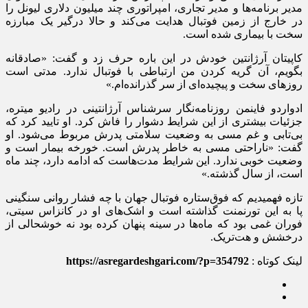
مدیر برنامه‌ها و مدیر تجاری، امپراتوری چند میلیون دلاری لیونل را
در خارج از زمین فوتبال هدایت می‌کند و حالا درگیر یک مبارزه
سخت با بیماری شده است.
‫کاپیتان آرژانتین خودش در این باره حرف زد و گفت: «صادقانه
بگویم، آن گریه کردن من ارتباطی با فوتبال ندارد. مدتی است
روزهای سخت و پیچیده‌ای از سر گذرانده‌ام.»
‫ادواردو فاینمن روزنامه‌نگار سرشناس آرژانتینی در رادیو میتره،
جزئیات بیشتری از این شرایط دشوار را فاش کرد. او تایید کرد که
بی‌تابی و غم مسی به وضعیت سلامتی پدرش مربوط می‌شود. او
گفت: «ناراحتی مسی به خاطر پدرش است. خورخه بیمار است و
وضعیت خوبی ندارد. این شرایط مدت‌هاست که ادامه دارد، چند ماه
است، از سال گذشته.»
‫تازه فهمیدیم که فوق‌ستاره فوتبال جهان با چه فشار روانی سنگینی
پا به این تورنمنت گذاشته است و اشک‌های او در کانزاس سیتی،
فوران غمی بود که ماه‌ها در سینه پنهان کرده بود نه خوشحالی از
درخشش و هت‌تریک.
لینک کوتاه :
https://asregardeshgari.com/?p=354792