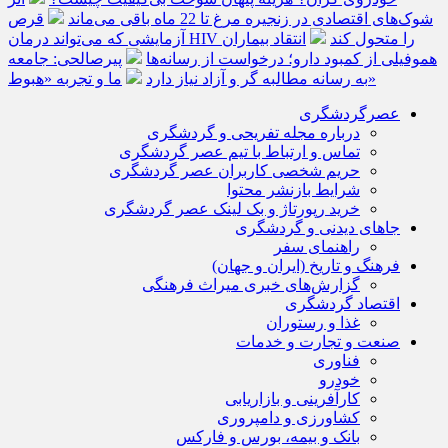
شوک‌های اقتصادی در زنجیره مرغ تا 22 ماه باقی می‌ماند
قرص
آزمایشی که می‌تواند درمان HIV را متحول کند
انتقاد بیماران
هموفیلی از کمبود دارو؛ درخواست از رسانه‌ها
پیرصالحی: جامعه
ما و تجربه «هبوط»
به رسانه مطالبه گر و آزاد نیاز دارد
عصرگردشگری
درباره مجله تفریحی و گردشگری
تماس و ارتباط با تیم عصر گردشگری
حریم شخصی کاربران عصر گردشگری
شرایط بازنشر محتوا
خرید رپورتاژ و بک لینک عصر گردشگری
جاهای دیدنی و گردشگری
راهنمای سفر
فرهنگ و تاریخ (ایران و جهان)
گزارش‌های خبری میراث فرهنگی
اقتصاد گردشگری
غذا و رستوران
صنعت و تجارت و خدمات
فناوری
خودرو
کارآفرینی و بازاریابی
کشاورزی و دامپروری
بانک و بیمه، بورس و فارکس