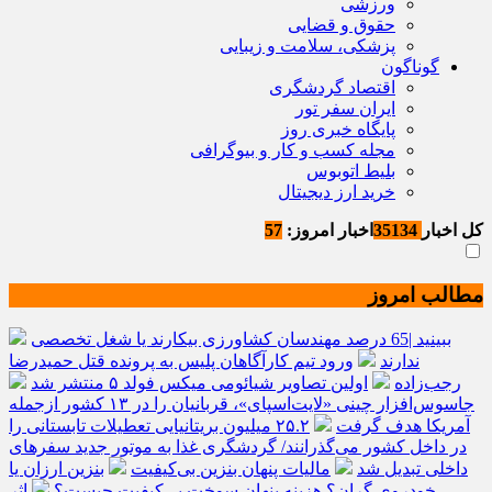
ورزشی
حقوق و قضایی
پزشکی، سلامت و زیبایی
گوناگون
اقتصاد گردشگری
ایران سفر تور
پایگاه خبری روز
مجله کسب و کار و بیوگرافی
بلیط اتوبوس
خرید ارز دیجیتال
کل اخبار
35134
اخبار امروز:
57
مطالب امروز
ببینید |65 درصد مهندسان کشاورزی بیکارند یا شغل تخصصی
ندارند
ورود تیم کارآگاهان پلیس به پرونده قتل حمیدرضا
رجب‌زاده
اولین تصاویر شیائومی میکس فولد ۵ منتشر شد
جاسوس‌افزار چینی «لایت‌اسپای»، قربانیان را در ۱۳ کشور ازجمله
آمریکا هدف گرفت
۲۵.۲ میلیون بریتانیایی تعطیلات تابستانی را
در داخل کشور می‌گذرانند/ گردشگری غذا به موتور جدید سفرهای
داخلی تبدیل شد
مالیات پنهان بنزین بی‌کیفیت
بنزین ارزان یا
خودروی گران؟ هزینه پنهان سوخت بی‌کیفیت چیست؟
اثر