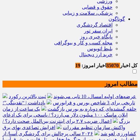
ورزشی
حقوق و قضایی
پزشکی، سلامت و زیبایی
گوناگون
اقتصاد گردشگری
ایران سفر تور
پایگاه خبری روز
مجله کسب و کار و بیوگرافی
بلیط اتوبوس
خرید ارز دیجیتال
کل اخبار
35070
اخبار امروز:
19
مطالب امروز
عرضه‌های اولیه امسال، 10 تایی می‌شوند
ثبت بالاترین رکورد
تاریخی برای 3 شاخص بورس و فرابورس
یادداشت | “نقدینگی”؛
حلقه گمشده‌ای که دوباره به بورس بازگشت
یک ساعت از زمان
ایلان ماسک ۱۰۰ میلیون دلار می‌ارزد؟ / پاسخی برای یک ادعای
بزرگ
اعمال ضریب ۲.۷ برای اینترنت بین‌الملل صحت دارد؟ /
واکنش سازمان تنظیم مقررات
افزایش تصاعدی بهای برق
کشاورزی لغو شد
۲۰۲۶ سالی پرچالش برای گردشگری آسیا/ از
افزایش هزینه سفر پس از جنگ خلیج‌فارس تا رقابت در شرق آسیا