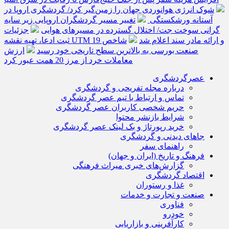
شوک انرژی هوانوردی جهان را زمین‌گیر کرد/ گردشگری اروپا در
آستانه ورشکستگی
تغییر مسیر گردشگران اروپایی زیر سایه
گرانی سوخت جت/ اختلال گسترده در مسیرهای هوایی
جزئیات
ثبت ادعا، تهیه نقشه UTM و ارائه مادر سند اعلام شد
شاخص 19
صنعت بورسی به بالاترین سطح تاریخی خود رسید
ارزش
معاملات خرد از مرز 20 همت عبور کرد
عصرگردشگری
درباره مجله تفریحی و گردشگری
تماس و ارتباط با تیم عصر گردشگری
حریم شخصی کاربران عصر گردشگری
شرایط بازنشر محتوا
خرید رپورتاژ و بک لینک عصر گردشگری
جاهای دیدنی و گردشگری
راهنمای سفر
فرهنگ و تاریخ (ایران و جهان)
گزارش‌های خبری میراث فرهنگی
اقتصاد گردشگری
غذا و رستوران
صنعت و تجارت و خدمات
فناوری
خودرو
کارآفرینی و بازاریابی