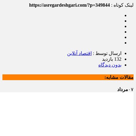
لینک کوتاه :
https://asregardeshgari.com/?p=349844
ارسال توسط :
اقتصاد آنلاین
132 بازدید
بدون دیدگاه
مقالات مشابه:
۰۷
مرداد