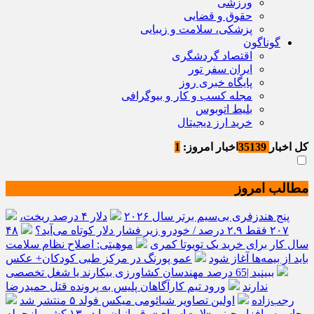
ورزشی
حقوق و قضایی
پزشکی، سلامت و زیبایی
گوناگون
اقتصاد گردشگری
ایران سفر تور
پایگاه خبری روز
مجله کسب و کار و بیوگرافی
بلیط اتوبوس
خرید ارز دیجیتال
کل اخبار
35139
اخبار امروز:
1
مطالب امروز
پنج هندزفری بی‌سیم برتر سال ۲۰۲۶
دلار ۴ درصد ریخت،
۲۰۷ فقط ۲.۹ درصد / خودرو زیر فشار دلار کوتاه می‌آید؟
۴۸
سال کار برای خرید یک تویوتا کمری
موهبتی: اصلاح نظام سلامت
باید از بیمه‌ها آغاز شود
عمو پورنگ در مرکز طبی کودکان+ عکس
ببینید |65 درصد مهندسان کشاورزی بیکارند یا شغل تخصصی
ندارند
ورود تیم کارآگاهان پلیس به پرونده قتل حمیدرضا
رجب‌زاده
اولین تصاویر شیائومی میکس فولد ۵ منتشر شد
جاسوس‌افزار چینی «لایت‌اسپای»، قربانیان را در ۱۳ کشور ازجمله