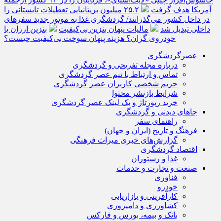
آمریکا هدف گرفت
۲۵.۲ میلیون بریتانیایی تعطیلات تابستانی را
در داخل کشور می‌گذرانند/ گردشگری غذا به موتور جدید سفرهای
داخلی تبدیل شد
مالیات پنهان بنزین بی‌کیفیت
بنزین ارزان یا
خودروی گران؟ هزینه پنهان سوخت بی‌کیفیت چیست؟
عصرگردشگری
درباره مجله تفریحی و گردشگری
تماس و ارتباط با تیم عصر گردشگری
حریم شخصی کاربران عصر گردشگری
شرایط بازنشر محتوا
خرید رپورتاژ و بک لینک عصر گردشگری
جاهای دیدنی و گردشگری
راهنمای سفر
فرهنگ و تاریخ (ایران و جهان)
گزارش‌های خبری میراث فرهنگی
اقتصاد گردشگری
غذا و رستوران
صنعت و تجارت و خدمات
فناوری
خودرو
کارآفرینی و بازاریابی
کشاورزی و دامپروری
بانک و بیمه، بورس و فارکس