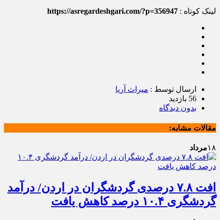
لینک کوتاه :
https://asregardeshgari.com/?p=356947
ارسال توسط :
میراث آریا
56 بازدید
بدون دیدگاه
مقالات مشابه:
۱۸
مرداد
افت ۷.۸ درصدی گردشگران در اردن/ درآمد
گردشگری ۱۰.۴ درصد کاهش یافت