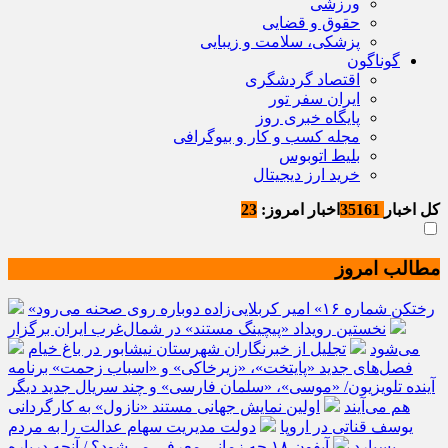
ورزشی
حقوق و قضایی
پزشکی، سلامت و زیبایی
گوناگون
اقتصاد گردشگری
ایران سفر تور
پایگاه خبری روز
مجله کسب و کار و بیوگرافی
بلیط اتوبوس
خرید ارز دیجیتال
کل اخبار
35161
اخبار امروز:
23
مطالب امروز
«رختکن شماره ۱۶» امیر کربلایی‌زاده دوباره روی صحنه می‌رود
نخستین رویداد «پیچینگ مستند» در شمال‌غرب ایران برگزار
می‌شود
تجلیل از خبرنگاران شهرستان نیشابور در باغ خیام
فصل‌های جدید «پایتخت»، «زیرخاکی» و «اسباب زحمت» برنامه
آینده تلویزیون/ «موسی»، «سلمان فارسی» و چند سریال جدید دیگر
هم می‌آیند
اولین نمایش جهانی مستند «نازول» به کارگردانی
یوسف قناتی در اروپا
دولت مدیریت سهام عدالت را به مردم
بسپارد
آیفون ۱۸ چه زمانی معرفی می‌شود؟ / آنچه درباره