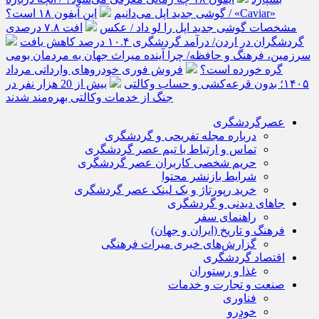
گوشی جدید اپل می‌دانیم
این آیفون ۱۸ است؟ / «Caviar»
مشخصات گوشی جدید اپل را لو داد / عکس
افت ۷.۸ درصدی
گردشگران در اردن/ درآمد گردشگری ۱۰.۴ درصد کاهش یافت
سرزمین، فرهنگ و حافظه/ چرا آینده میراث جهان به مردمان بومی
گره خورده است؟
فروش فوری خودروهای وارداتی مرداد
۱۴۰۵؛ بدون قرعه‌کشی و حساب وکالتی
بیش از 20 هزار نفر در
جنگ از خدمات وکالتی بهره‌مند شدند
عصرگردشگری
درباره مجله تفریحی و گردشگری
تماس و ارتباط با تیم عصر گردشگری
حریم شخصی کاربران عصر گردشگری
شرایط بازنشر محتوا
خرید رپورتاژ و بک لینک عصر گردشگری
جاهای دیدنی و گردشگری
راهنمای سفر
فرهنگ و تاریخ (ایران و جهان)
گزارش‌های خبری میراث فرهنگی
اقتصاد گردشگری
غذا و رستوران
صنعت و تجارت و خدمات
فناوری
خودرو