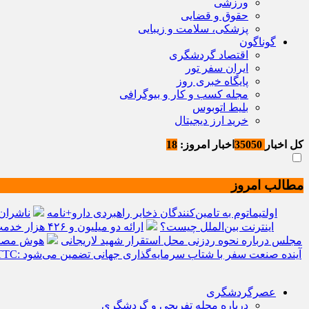
ورزشی
حقوق و قضایی
پزشکی، سلامت و زیبایی
گوناگون
اقتصاد گردشگری
ایران سفر تور
پایگاه خبری روز
مجله کسب و کار و بیوگرافی
بلیط اتوبوس
خرید ارز دیجیتال
کل اخبار
35050
اخبار امروز:
18
مطالب امروز
اولتیماتوم به تامین‌کنندگان ذخایر راهبردی دارو+نامه
ناشران 
اینترنت بین‌الملل چیست؟
ارائه دو میلیون و ۴۲۶ هزار خدمت بهداشتی و درمانی به زائران
مجلس درباره نحوه ردزنی محل استقرار شهید لاریجانی
هوش مصنوعی، بستر و
سرمایه‌گذاری جهانی در گردشگری از مرز یک تریلیون دلار گذشت/ WTTC: آینده صنعت سفر با شتاب سرمایه‌گذاری جهانی تضمین می‌شود
عصرگردشگری
درباره مجله تفریحی و گردشگری