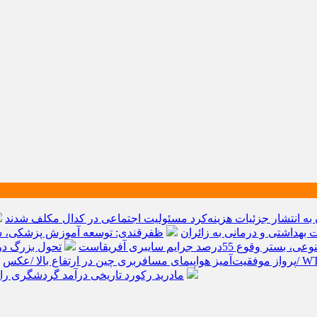
به انتشار جزئیات هزینه‌کرد مسئولیت اجتماعی در کدال مکلف شدند
ظفرقندی: توسعه آموزش پزشکی، سر
قوع 55درصد جرایم سایبری آفریقاست
تحول بزرگ در آیفون ۱۸ پرو/ سه قابلیت رویایی که ب
پرواز موفقیت‌آمیز هواپیمای مسافربری چین در ارتفاع بالا /عکس
مادرید رکورد تاریخی درآمد گردشگری را شکست/ هزینه