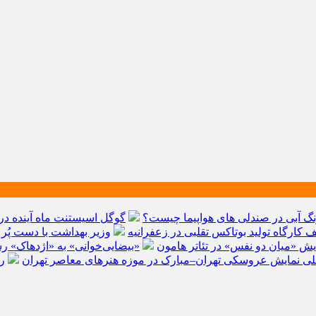
نگ آبی در صندلی های هواپیما چیست؟
گوگل اسیستنت ماه آینده در 
کارگاه تولید بوتاکس تقلبی در زعفرانیه
وزیر بهداشت با دست پُر 
یش «میان دو نفس» در تئاتر هامون
«بیضایی‌خوانی» به «اژدهاک» ر
لمللی نمایش عروسکی تهران–مبارک در موزه هنرهای معاصر تهران
ر