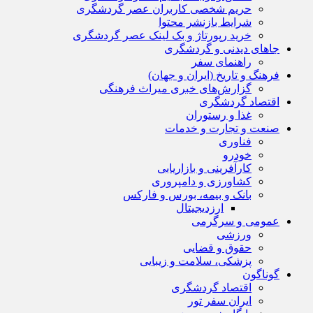
حریم شخصی کاربران عصر گردشگری
شرایط بازنشر محتوا
خرید رپورتاژ و بک لینک عصر گردشگری
جاهای دیدنی و گردشگری
راهنمای سفر
فرهنگ و تاریخ (ایران و جهان)
گزارش‌های خبری میراث فرهنگی
اقتصاد گردشگری
غذا و رستوران
صنعت و تجارت و خدمات
فناوری
خودرو
کارآفرینی و بازاریابی
کشاورزی و دامپروری
بانک و بیمه، بورس و فارکس
ارزدیجیتال
عمومی و سرگرمی
ورزشی
حقوق و قضایی
پزشکی، سلامت و زیبایی
گوناگون
اقتصاد گردشگری
ایران سفر تور