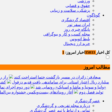
ورزشی
حقوق و قضایی
پزشکی، سلامت و زیبایی
گوناگون
اقتصاد گردشگری
ایران سفر تور
پایگاه خبری روز
مجله کسب و کار و بیوگرافی
بلیط اتوبوس
خرید ارز دیجیتال
کل اخبار
35033
اخبار امروز:
1
مطالب امروز
میعادفر: زائران در مسیر بازگشت حتما استراحت کنند
راز ر
میلیارد ریال اعتبار استانی برای ساماندهی بافت قدیم دزفول
کشف 
«وانیا و سونیا و ماشا و اسپایک» رونمایی شد
دور دوم اجرای نما
تولید فصل دوم
آغاز رویدادهای بیست‌ویکمین جشنواره بین‌ا
عصرگردشگری
درباره مجله تفریحی و گردشگری
تماس و ارتباط با تیم عصر گردشگری