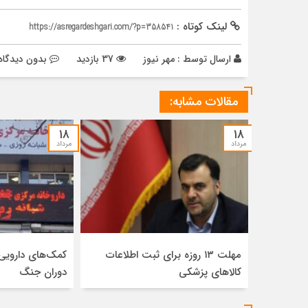
لینک کوتاه :
https://asregardeshgari.com/?p=358541
ارسال توسط :
مهر نیوز
37 بازدید
بدون دیدگاه
مقالات مشابه:
۱۸
۱۸
مرداد
مرداد
مهلت ۱۳ روزه برای ثبت اطلاعات
کالاهای پزشکی
دوران جنگ