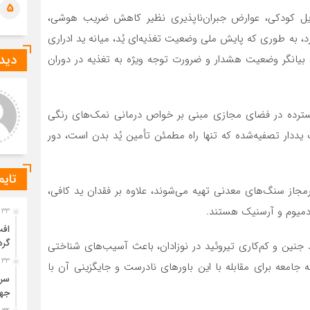
5
وایل کودکی، عوارض جبران‌ناپذیری نظیر کاهش ضریب هوشی،
د، به طوری که پایش ملی وضعیت تغذیه‌ای یُد، میانه ید ادراری
دیدگ
 نشان می‌دهد که بیانگر وضعیت هشدار و ضرورت توجه ویژه به تغذیه در دوران
رشناس روابط عمومی
سعید پوراحمدی
گسترده در فضای مجازی مبنی بر خواص درمانی نمک‌های رنگی
بسیاری از هتل‌های استانبول،
برای خانواده‌ای که اولین بار به
 کم‌گردشگر باعث کاهش
ماربیا سفر می‌کند، بهتر است از
یددار تصفیه‌شده که تنها راه مطمئن تأمین یُد بدن است، دور
ل‌توجه قیمت‌ها می‌شود. البته
همان ابتدا ماشین اجاره کند یا
ان این اختلاف به موق
بیشتر مناطق خانوا
تایم
رمجاز سنگ‌های معدنی تهیه می‌شوند، علاوه بر فقدان ید کافی،
ادمیوم و آرسنیک هستند.
33 دقیقه قبل
گردشگری
 جنین و کم‌کاری تیروئید در نوزادان، باعث آسیب‌های شناختی
33 دقیقه قبل
جامعه برای مقابله با این باورهای نادرست و جایگزینی آن با
سرز
جها