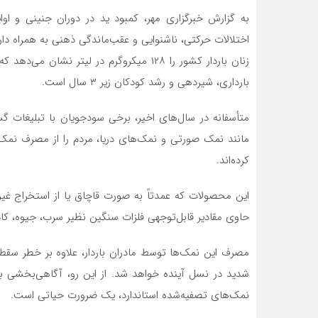
به گزارش خبرگزاری مهر، کمبود ید در دوران جنینی و ا
اختلالات حرکتی، ناشنوایی و عقب‌ماندگی ذهنی به همراه دار
زنان باردار کشور را ۱۲۸ میکروگرم در لیتر
بارداری، شیردهی و رشد کودکان زیر ۳ سال است.
ط عمومی
داودی
کا
متأسفانه در سال‌های اخیر، برخی سودجویان با تبلیغات 
مش و دسترسی
واقعاً رزرو هتل در زمستان اختلاف
در 
کارون و کاتا
قیمت محسوسی با فصل‌های
فصل
مانند نمک صورتی و نمک‌های دریا، مردم را از مصرف نمک 
تری نسبت به
شلوغ دارد یا فقط در بعضی
قاب
 فض
هتل‌ها این‌طور است؟
میز
کرده‌اند.
این محصولات که عمدتاً به‌ صورت قاچاق یا از استخراج غی
حاوی مقادیر قابل‌توجهی فلزات سنگین نظیر سرب، جیوه، ک
مصرف این نمک‌ها توسط مادران باردار، علاوه بر خطر سقط
شدید در نسل آینده خواهد شد. از این رو، آگاهی‌بخشی به 
نمک‌های تصفیه‌شده استاندارد، یک ضرورت حیاتی است.