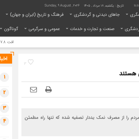
11:1
تاریخ :
یکشنبه, ۱۸ مرداد , ۱۴۰۵
Sunday, 9 August , 2026
گری
جاهای دیدنی و گردشگری
فرهنگ و تاریخ (ایران و جهان)
ردشگری
صنعت و تجارت و خدمات
عمومی و سرگرمی
گوناگون
افت ۷.۸ درصدی گردشگران در اردن/ درآمد گردشگری ۱۰.۴ درصد کاهش یافت
اخبا
3
 هستند
1
2
3
دم را از مصرف نمک یددار تصفیه‌ شده که تنها راه مطمئن
4