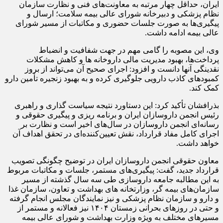
ایران، حداقل چهار مرتبه به معاونت‌های فنی و نظارت سازمان
نظام پزشکی و دبیرخانه شورای عالی بیمه سلامت؛ ارسال و
پیگیری‌ها به‌ صورت جلسات حضوری و مکاتبات از مسیر شورای
عالی بیمه ادامه داشت.
وی، این مصوبه را گامی مهم در جهت شفافیت و انضباط
پرداخت‌ها، بهبود مدیریت مالی داروخانه ها و کاهش مشکلات
نقدینگی آنها دانست و افزود: اجرای صحیح آن می‌تواند از بروز
کمبودهای کاذب دارویی جلوگیری کرده و به بهبود زنجیره تأمین دارو
کمک کند.
بذرافشان تأکید کرد: این دستاورد نتیجه سیاست گذاری و راهبری
رئیس انجمن داروسازان ایران و برنامه ریزی و پیگیری حقوقی و
رسانه‌ای انجمن داروسازان در سال‌های اخیر است و نظارت بر
اجرای کامل مفاد قرارداد، نقش تعیین‌کننده‌ای در تحقق اهداف آن
خواهد داشت.
معاون حقوقی انجمن داروسازان ایران در توضیح چگونگی تصویب
قرارداد جدید، گفت: پیگیری‌های مستمر، جلسات و مکاتبات مربوط
به این مطالبه جامعه داروسازی طی سه سال گذشته از مسیر
سازمان‌های بیمه گر، وزارتخانه های بهداشت و تعاون، سازمان غذا
و دارو و سازمان نظام پزشکی و نیز نمایندگان مجلس انجام گرفته
و حتی در روزهای بحرانی زمستان ۱۴۰۴ نیز فعالانه و مستمر از
مسیرهای مختلف به ویژه وزارت بهداشت و شورای عالی بیمه