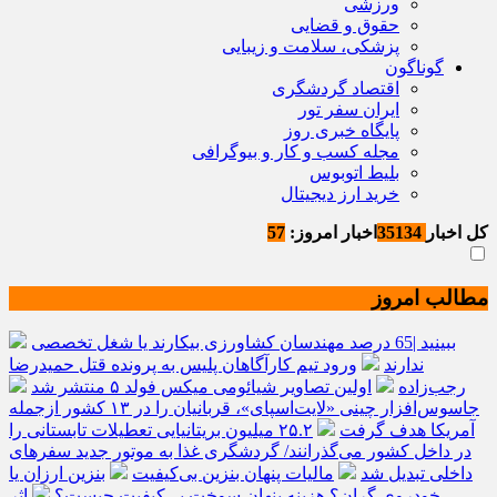
ورزشی
حقوق و قضایی
پزشکی، سلامت و زیبایی
گوناگون
اقتصاد گردشگری
ایران سفر تور
پایگاه خبری روز
مجله کسب و کار و بیوگرافی
بلیط اتوبوس
خرید ارز دیجیتال
کل اخبار
35134
اخبار امروز:
57
مطالب امروز
ببینید |65 درصد مهندسان کشاورزی بیکارند یا شغل تخصصی
ندارند
ورود تیم کارآگاهان پلیس به پرونده قتل حمیدرضا
رجب‌زاده
اولین تصاویر شیائومی میکس فولد ۵ منتشر شد
جاسوس‌افزار چینی «لایت‌اسپای»، قربانیان را در ۱۳ کشور ازجمله
آمریکا هدف گرفت
۲۵.۲ میلیون بریتانیایی تعطیلات تابستانی را
در داخل کشور می‌گذرانند/ گردشگری غذا به موتور جدید سفرهای
داخلی تبدیل شد
مالیات پنهان بنزین بی‌کیفیت
بنزین ارزان یا
خودروی گران؟ هزینه پنهان سوخت بی‌کیفیت چیست؟
اثر