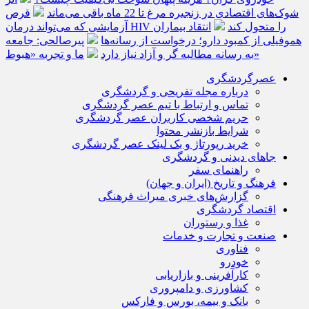
شوک‌های اقتصادی در زنجیره مرغ تا 22 ماه باقی می‌ماند
قرص
آزمایشی که می‌تواند درمان HIV را متحول کند
انتقاد بیماران
هموفیلی از کمبود دارو؛ درخواست از رسانه‌ها
پیرصالحی: جامعه
ما و تجربه «هبوط»
به رسانه مطالبه گر و آزاد نیاز دارد
عصرگردشگری
درباره مجله تفریحی و گردشگری
تماس و ارتباط با تیم عصر گردشگری
حریم شخصی کاربران عصر گردشگری
شرایط بازنشر محتوا
خرید رپورتاژ و بک لینک عصر گردشگری
جاهای دیدنی و گردشگری
راهنمای سفر
فرهنگ و تاریخ (ایران و جهان)
گزارش‌های خبری میراث فرهنگی
اقتصاد گردشگری
غذا و رستوران
صنعت و تجارت و خدمات
فناوری
خودرو
کارآفرینی و بازاریابی
کشاورزی و دامپروری
بانک و بیمه، بورس و فارکس