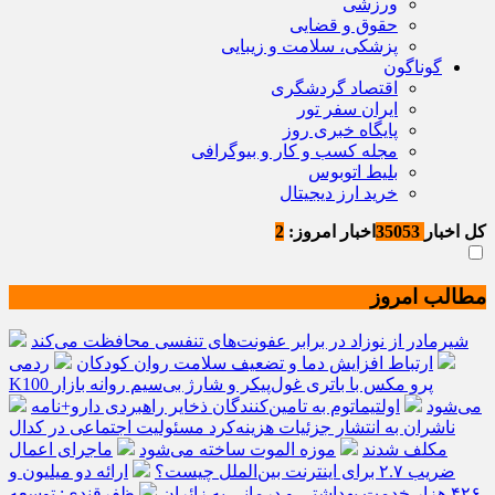
ورزشی
حقوق و قضایی
پزشکی، سلامت و زیبایی
گوناگون
اقتصاد گردشگری
ایران سفر تور
پایگاه خبری روز
مجله کسب و کار و بیوگرافی
بلیط اتوبوس
خرید ارز دیجیتال
کل اخبار
35053
اخبار امروز:
2
مطالب امروز
شیرمادر از نوزاد در برابر عفونت‌های تنفسی محافظت می‌کند
ارتباط افزایش دما و تضعیف سلامت روان کودکان
ردمی
K100 پرو مکس با باتری غول‌پیکر و شارژ بی‌سیم روانه بازار
می‌شود
اولتیماتوم به تامین‌کنندگان ذخایر راهبردی دارو+نامه
ناشران به انتشار جزئیات هزینه‌کرد مسئولیت اجتماعی در کدال
مکلف شدند
موزه الموت ساخته می‌شود
ماجرای اعمال
ضریب ۲.۷ برای اینترنت بین‌الملل چیست؟
ارائه دو میلیون و
۴۲۶ هزار خدمت بهداشتی و درمانی به زائران
ظفرقندی: توسعه