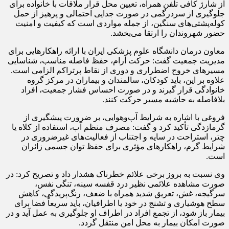
از شارژ کافی تلفن همراه، تعیین محل قرار ملاقات با خانواده برای
جلوگیری از سردرگمی در صورت جدایی احتمالی و پرهیز از حمل
کوله‌پشتی‌های سنگین، از جمله مواردی است که کیفیت و امنیت
حضور شهروندان را ارتقا می‌بخشد.
معاون درمان دانشگاه علوم پزشکی ایران با ارائه راهکارهایی برای
مدیریت جمعیت گفت: حرکت آرام، حفظ فاصله مناسب، شناسایی
مسیرهای خروج اضطراری و دوری از نقاط پرتراکم الزامی است.
علاوه بر این، باید کودکان، سالمندان و بیماران در مرکز گروه
خانوادگی قرار گیرند و در صورت احساس فشار جمعیت، افراد
بلافاصله به حاشیه مسیر حرکت کنند.
فروغی با اشاره به شرایط آب‌وهوایی، بر ضرورت پیشگیری از
گرمازدگی تأکید کرد و گفت: مصرف منظم آب، استفاده از کلاه یا
چتر، استراحت در سایه و اجتناب از فعالیت‌های غیرضروری در
شرایط گرم، راهکارهای مؤثری برای حفظ توان جسمی زائران
است.
وی نسبت به بروز برخی علائم خطرناک هشدار داد و تصریح کرد: در
صورت مشاهده علائمی نظیر درد قفسه سینه، تنگی نفس،
سرگیجه، غش، تعریق شدید همراه با ضعف، رنگ‌پریدگی، کاهش
سطح هوشیاری و تشنج در خود یا اطرافیان، باید سریعاً فضا برای
بیمار باز شود، از تجمع افراد در اطراف او جلوگیری به عمل آید و در
صورت امکان بیمار به محل امن منتقل گردد.