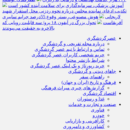
آموزش پزشکی، سرمایه‌گذاری برای سلامت آینده کشور است
تکذیب ادعای نماینده مجلس درباره نحوه ردزنی محل استقرار شهید
لاریجانی
هوش مصنوعی، بستر وقوع 55درصد جرایم سایبری
آفریقاست
تحول بزرگ در آیفون ۱۸ پرو/ سه قابلیت رویایی که
بالاخره به حقیقت می‌پیوندند
عصرگردشگری
درباره مجله تفریحی و گردشگری
تماس و ارتباط با تیم عصر گردشگری
حریم شخصی کاربران عصر گردشگری
شرایط بازنشر محتوا
خرید رپورتاژ و بک لینک عصر گردشگری
جاهای دیدنی و گردشگری
راهنمای سفر
فرهنگ و تاریخ (ایران و جهان)
گزارش‌های خبری میراث فرهنگی
اقتصاد گردشگری
غذا و رستوران
صنعت و تجارت و خدمات
فناوری
خودرو
کارآفرینی و بازاریابی
کشاورزی و دامپروری