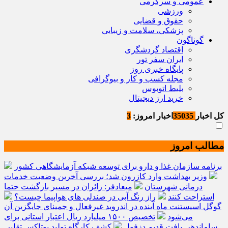
عمومی و سرگرمی
ورزشی
حقوق و قضایی
پزشکی، سلامت و زیبایی
گوناگون
اقتصاد گردشگری
ایران سفر تور
پایگاه خبری روز
مجله کسب و کار و بیوگرافی
بلیط اتوبوس
خرید ارز دیجیتال
کل اخبار
35035
اخبار امروز:
3
مطالب امروز
برنامه سازمان غذا و دارو برای توسعه شبکه آزمایشگاهی کشور
وزیر بهداشت وارد کازرون شد؛ بررسی آخرین وضعیت خدمات
درمانی شهرستان
میعادفر: زائران در مسیر بازگشت حتما
استراحت کنند
راز رنگ آبی در صندلی های هواپیما چیست؟
گوگل اسیستنت ماه آینده در اندروید غیرفعال و جمینای جایگزین آن
می‌شود
تخصیص ۱۵۰۰ میلیارد ریال اعتبار استانی برای
ساماندهی بافت قدیم دزفول
کشف کارگاه تولید بوتاکس تقلبی