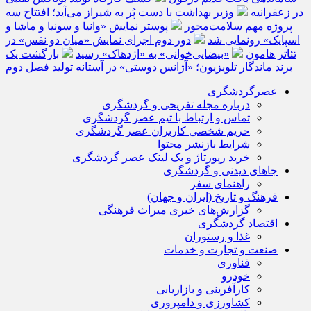
در زعفرانیه
وزیر بهداشت با دست پُر به شیراز می‌آید؛ افتتاح سه
پروژه مهم سلامت‌محور
پوستر نمایش «وانیا و سونیا و ماشا و
اسپایک» رونمایی شد
دور دوم اجرای نمایش «میان دو نفس» در
تئاتر هامون
«بیضایی‌خوانی» به «اژدهاک» رسید
بازگشت یک
برند ماندگار تلویزیون؛ «آژانس دوستی» در آستانه تولید فصل دوم
عصرگردشگری
درباره مجله تفریحی و گردشگری
تماس و ارتباط با تیم عصر گردشگری
حریم شخصی کاربران عصر گردشگری
شرایط بازنشر محتوا
خرید رپورتاژ و بک لینک عصر گردشگری
جاهای دیدنی و گردشگری
راهنمای سفر
فرهنگ و تاریخ (ایران و جهان)
گزارش‌های خبری میراث فرهنگی
اقتصاد گردشگری
غذا و رستوران
صنعت و تجارت و خدمات
فناوری
خودرو
کارآفرینی و بازاریابی
کشاورزی و دامپروری