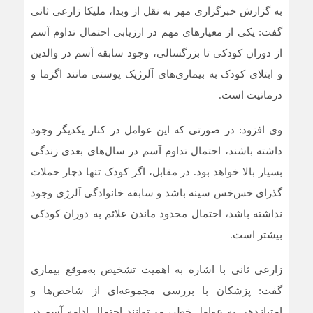
تولید فصل دوم
به گزارش خبرگزاری مهر به نقل از وبدا، ملیکا زارعی ثانی
گفت‌: یکی از معیارهای مهم در ارزیابی احتمال تداوم آسم
آغاز رویدادهای بیست‌ویکمین جشنواره بین‌المللی نمایش
از دوران کودکی تا بزرگسالی، وجود سابقه آسم در والدین
عروسکی تهران–مبارک در موزه هنرهای معاصر تهران
و ابتلای کودک به بیماری‌های آلرژیک پوستی مانند اگزما و
درماتیت است.
رونمایی از پوستر همایش ملی «تاریخ مطبوعات محلی ایران»
در گیلان
وی افزود: در صورتی که این عوامل در کنار یکدیگر وجود
داشته باشند، احتمال تداوم آسم در سال‌های بعدی زندگی
لپ‌تاپ فوق‌سبک هواوی MateBook Pro S با شارژدهی ۱۸
ساعته رونمایی شد
بسیار بالا خواهد بود. در مقابل، اگر کودک تنها دچار حملات
گذرای خس‌خس سینه باشد و سابقه خانوادگی آلرژی وجود
نداشته باشد، احتمال محدود ماندن علائم به دوران کودکی
بیشتر است.
زارعی ثانی با اشاره به اهمیت تشخیص به‌موقع بیماری
گفت: پزشکان با بررسی مجموعه‌ای از شاخص‌ها و
امتیازدهی به عوامل خطر، می‌توانند احتمال ادامه آسم در