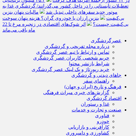
در ۱۳ کشور ازجمله آمریکا هدف گرفت
۲۵.۲ میلیون بریتانیایی
تعطیلات تابستانی را در داخل کشور می‌گذرانند/ گردشگری غذا به
موتور جدید سفرهای داخلی تبدیل شد
مالیات پنهان بنزین
بی‌کیفیت
بنزین ارزان یا خودروی گران؟ هزینه پنهان سوخت
بی‌کیفیت چیست؟
اثر شوک‌های اقتصادی در زنجیره مرغ تا 22
ماه باقی می‌ماند
عصرگردشگری
درباره مجله تفریحی و گردشگری
تماس و ارتباط با تیم عصر گردشگری
حریم شخصی کاربران عصر گردشگری
شرایط بازنشر محتوا
خرید رپورتاژ و بک لینک عصر گردشگری
جاهای دیدنی و گردشگری
راهنمای سفر
فرهنگ و تاریخ (ایران و جهان)
گزارش‌های خبری میراث فرهنگی
اقتصاد گردشگری
غذا و رستوران
صنعت و تجارت و خدمات
فناوری
خودرو
کارآفرینی و بازاریابی
کشاورزی و دامپروری