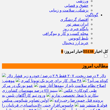
ورزشی
حقوق و قضایی
پزشکی، سلامت و زیبایی
گوناگون
اقتصاد گردشگری
ایران سفر تور
پایگاه خبری روز
مجله کسب و کار و بیوگرافی
بلیط اتوبوس
خرید ارز دیجیتال
کل اخبار
35138
اخبار امروز:
0
مطالب امروز
دلار ۴ درصد ریخت، ۲۰۷ فقط ۲.۹ درصد / خودرو زیر فشار دلار
کوتاه می‌آید؟
۴۸ سال کار برای خرید یک تویوتا کمری
موهبتی:
اصلاح نظام سلامت باید از بیمه‌ها آغاز شود
عمو پورنگ در مرکز
طبی کودکان+ عکس
ببینید |65 درصد مهندسان کشاورزی
بیکارند یا شغل تخصصی ندارند
ورود تیم کارآگاهان پلیس به
پرونده قتل حمیدرضا رجب‌زاده
اولین تصاویر شیائومی میکس
فولد ۵ منتشر شد
جاسوس‌افزار چینی «لایت‌اسپای»، قربانیان را