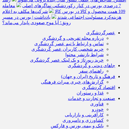
7 درصدی بورس در کنار رکوردشکنی نماگرهای اصلی
معامله
109 همت محصول و کالا در بورس کالا
شرکت‌ها مکلف به اعلام
هزینه‌کرد مسئولیت اجتماعی شدند
یادداشت | بورس در مسیر
رونق؛ آیا موج صعودی پایدار می‌ماند؟
عصرگردشگری
درباره مجله تفریحی و گردشگری
تماس و ارتباط با تیم عصر گردشگری
حریم شخصی کاربران عصر گردشگری
شرایط بازنشر محتوا
خرید رپورتاژ و بک لینک عصر گردشگری
جاهای دیدنی و گردشگری
راهنمای سفر
فرهنگ و تاریخ (ایران و جهان)
گزارش‌های خبری میراث فرهنگی
اقتصاد گردشگری
غذا و رستوران
صنعت و تجارت و خدمات
فناوری
خودرو
کارآفرینی و بازاریابی
کشاورزی و دامپروری
بانک و بیمه، بورس و فارکس