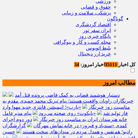
ورزشی
حقوق و قضایی
پزشکی، سلامت و زیبایی
گوناگون
اقتصاد گردشگری
ایران سفر تور
پایگاه خبری روز
مجله کسب و کار و بیوگرافی
بلیط اتوبوس
خرید ارز دیجیتال
کل اخبار
35111
اخبار امروز:
34
مطالب امروز
دستیار هوشمند قضایی به کمک قاضی پرونده قتل آمد
خبرنگاران راویان واقعیت هستند/ پیام تبریک محمد حمیدی مقدم به
مناسبت روز خبرنگار
«یارپ»؛ انیمیشن فانتزی جدید مهوا وارد
فاز تولید شد
«بایکوت» روی صحنه می‌رود
پیام مدیرعامل
خانه هنرمندان ایران به مناسبت روز خبرنگار
دور دوم اجرای
کمدی «سندباد و فیروز» در خانه نمایش مهرگان
گزارشگران
رادیو؛ هم‌نفس و همدل مردم در میدان‌های سخت هستند
حسین
افشین: شاخص‌های علمی کشور سال آینده نزولی می‌شوند
رشد