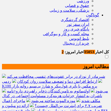
ورزشی
حقوق و قضایی
پزشکی، سلامت و زیبایی
گوناگون
اقتصاد گردشگری
ایران سفر تور
پایگاه خبری روز
مجله کسب و کار و بیوگرافی
بلیط اتوبوس
خرید ارز دیجیتال
کل اخبار
35053
اخبار امروز:
2
مطالب امروز
شیرمادر از نوزاد در برابر عفونت‌های تنفسی محافظت می‌کند
ارتباط افزایش دما و تضعیف سلامت روان کودکان
ردمی
K100 پرو مکس با باتری غول‌پیکر و شارژ بی‌سیم روانه بازار
می‌شود
اولتیماتوم به تامین‌کنندگان ذخایر راهبردی دارو+نامه
ناشران به انتشار جزئیات هزینه‌کرد مسئولیت اجتماعی در کدال
مکلف شدند
موزه الموت ساخته می‌شود
ماجرای اعمال
ضریب ۲.۷ برای اینترنت بین‌الملل چیست؟
ارائه دو میلیون و
۴۲۶ هزار خدمت بهداشتی و درمانی به زائران
ظفرقندی: توسعه