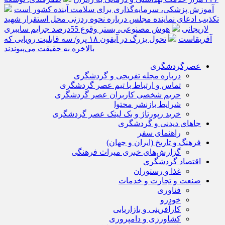
آموزش پزشکی، سرمایه‌گذاری برای سلامت آینده کشور است
تکذیب ادعای نماینده مجلس درباره نحوه ردزنی محل استقرار شهید
لاریجانی
هوش مصنوعی، بستر وقوع 55درصد جرایم سایبری
آفریقاست
تحول بزرگ در آیفون ۱۸ پرو/ سه قابلیت رویایی که
بالاخره به حقیقت می‌پیوندند
عصرگردشگری
درباره مجله تفریحی و گردشگری
تماس و ارتباط با تیم عصر گردشگری
حریم شخصی کاربران عصر گردشگری
شرایط بازنشر محتوا
خرید رپورتاژ و بک لینک عصر گردشگری
جاهای دیدنی و گردشگری
راهنمای سفر
فرهنگ و تاریخ (ایران و جهان)
گزارش‌های خبری میراث فرهنگی
اقتصاد گردشگری
غذا و رستوران
صنعت و تجارت و خدمات
فناوری
خودرو
کارآفرینی و بازاریابی
کشاورزی و دامپروری