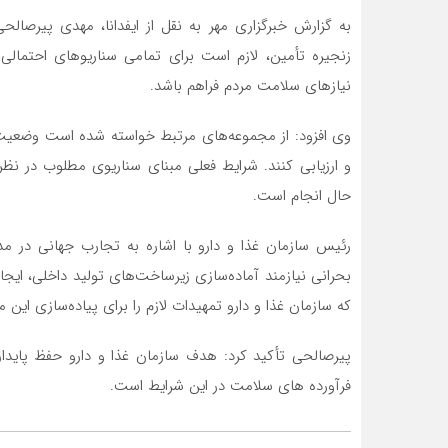
به گزارش خبرگزاری مهر به نقل از ایفدانا، مهدی پیرصا
زنجیره تأمین، لازم است برای تمامی سناریوهای احتمالی
نیازهای سلامت مردم فراهم باشد.
وی افزود: از مجموعه‌های مرتبط خواسته شده است وضعیت 
ط عمومی
البرز
کا
و ارزیابی کنند. شرایط فعلی مبنای سناریوی مطلوب در نظر 
بقه مالی و
مقاله خیلی کاربردی بود. اگر کسی
اگر
 در
برای اولین بار به پوکت سفر می‌کنه
مدن
حال انجام است.
سنجی بستگی
و هم دسترسی خوب به جاذبه‌ها
انت
داخت منظم
براش مهمه و هم آ
پا
رئیس سازمان غذا و دارو با اشاره به تجارب جهانی در مد
بحرانی نیازمند آماده‌سازی زیرساخت‌های تولید داخلی، ایج
که سازمان غذا و دارو تمهیدات لازم را برای پیاده‌سازی این 
پیرصالحی تأکید کرد: هدف سازمان غذا و دارو حفظ پایدا
فرآورده های سلامت در این شرایط است.