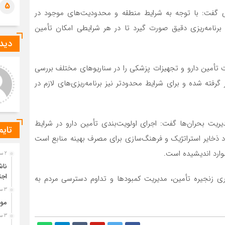
5
لحی گفت: با توجه به شرایط منطقه و محدودیت‌های موجود در
 برنامه‌ریزی دقیق صورت گیرد تا در هر شرایطی امکان تأمین
دیدگ
تأمین دارو و تجهیزات پزشکی را در سناریوهای مختلف بررسی
رشناس روابط عمومی
داودی
گرفته شده و برای شرایط محدودتر نیز برنامه‌ریزی‌های لازم در
 تعادل بین آرامش و دسترسی
واقعاً رزرو هتل در زمستان اختلاف
ظر باشه، معمولاً کارون و کاتا
قیمت محسوسی با فصل‌های
خاب‌های متعادل‌تری نسبت به
شلوغ دارد یا فقط در بعضی
تونگ هستن. هم فض
هتل‌ها این‌طور است؟
یریت بحران‌ها گفت: اجرای اولویت‌بندی تأمین دارو در شرایط
تایم
اد ذخایر استراتژیک و فرهنگ‌سازی برای مصرف بهینه منابع است
موارد اندیشیده است.
2 ساعت قبل
ناش
اجت
ری زنجیره تأمین، مدیریت کمبودها و تداوم دسترسی مردم به
3 ساعت قبل
موز
3 ساعت قبل