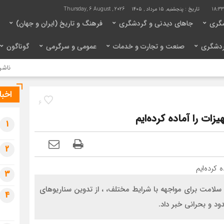
18:33
تاریخ :
پنجشنبه, ۱۵ مرداد , ۱۴۰۵
Thursday, 6 August , 2026
گری
جاهای دیدنی و گردشگری
فرهنگ و تاریخ (ایران و جهان)
ردشگری
صنعت و تجارت و خدمات
عمومی و سرگرمی
گوناگون
ناشران به ان
اخبا
6
ات را آماده کرده‌ایم
1
2
3
 سلامت برای مواجهه با شرایط مختلف، ، از تدوین سناریوهای
4
د و بحرانی خبر داد.