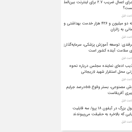
ماجرای اعمال ضریب ۲.۷ برای اینترنت بین‌الملل
ست؟
ارائه دو میلیون و ۴۲۶ هزار خدمت بهداشتی و
انی به زائران
قندی: توسعه آموزش پزشکی، سرمایه‌گذاری
ی سلامت آینده کشور است
یب ادعای نماینده مجلس درباره نحوه
نی محل استقرار شهید لاریجانی
هوش مصنوعی، بستر وقوع 55درصد جرایم
بری آفریقاست
تحول بزرگ در آیفون ۱۸ پرو/ سه قابلیت
ایی که بالاخره به حقیقت می‌پیوندند
از موفقیت‌آمیز هواپیمای مسافربری چین در