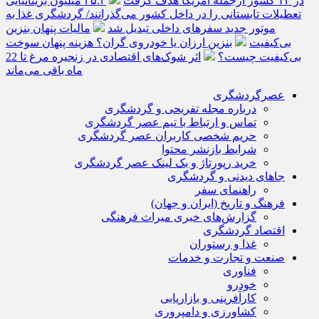
در ۱۳ کشور ازجمله آمریکا هدف گرفت
۲۵.۲ میلیون بریتانیایی
تعطیلات تابستانی را در داخل کشور می‌گذرانند/ گردشگری غذا به
موتور جدید سفرهای داخلی تبدیل شد
مالیات پنهان بنزین
بی‌کیفیت
بنزین ارزان یا خودروی گران؟ هزینه پنهان سوخت
بی‌کیفیت چیست؟
اثر شوک‌های اقتصادی در زنجیره مرغ تا 22
ماه باقی می‌ماند
عصرگردشگری
درباره مجله تفریحی و گردشگری
تماس و ارتباط با تیم عصر گردشگری
حریم شخصی کاربران عصر گردشگری
شرایط بازنشر محتوا
خرید رپورتاژ و بک لینک عصر گردشگری
جاهای دیدنی و گردشگری
راهنمای سفر
فرهنگ و تاریخ (ایران و جهان)
گزارش‌های خبری میراث فرهنگی
اقتصاد گردشگری
غذا و رستوران
صنعت و تجارت و خدمات
فناوری
خودرو
کارآفرینی و بازاریابی
کشاورزی و دامپروری