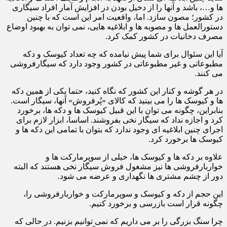
ها و…، باشد و آنها را از دخیل بودن در افزایش آمار افراد سیگاری
در کشور؛ مصون سازد. اما، واقعیت امر این است که با چنین
دستورالعمل ها و مصوبه ها و ابلاغیه هایی، نمی توان به بهبود اوضاع
مصرف دخانیات در کشور کمک کرد.
آیا این سئوال برای شما پیش نیامده که چه تعداد کیوسک و دکه
مطبوعاتی و غیر مطبوعاتی در کشور وجود دارد که سیگارفروشی
می کنند.
در هر گوشه و کنار این کشور که نگاه کنید، حتما یکی از همین دکه
ها و کیوسک ها را می بینید که کالای «پُرفروش» آنها، سیگار است.
بنابراین، چگونه می توان با این قبیل کیوسک ها و دکه ها، برخورد
کرد و اجازه نداد که سیگار نخی بفروشند. اساسا، ابزار لازم برای
اجرای چنین ابلاغیه ای وجود ندارد که بتوان با تمامی این دکه ها و
کیوسک ها برخورد کرد.
علاوه بر دکه ها و کیوسک ها، خیلی از سوپرمارکت ها و
خواربارفروشی ها نیز مشغول فروش سیگار نخی هستند که البته
دور از چشم مشتری ها نگهداری و عرضه می شود.
این حجم از دکه و کیوسک و سوپرمارکت و خواربارفروشی را،
چگونه قرار است بازرسی و برخورد کنیم.
چرا سنگ بزرگی را بر می داریم که نمی توانیم بزنیم. در حالی که