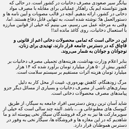
بیانگر سیر صعودی مصرف دخانیات در کشور است. در حالی که
هنوز نتوانسته ایم یک راهکار عملیاتی برای مقابله با مصرف مواد
دخانی در کشور، ارائه بدهیم. آنچه در قالب مصوبات و آیین نامه ها و
دستورالعمل ها؛ نوشته شده است، به تنهایی قابل دفاع هستند. اما،
وقتی به مرحله عمل می رسیم، می بینیم که خیلی از قوانین مبارزه
با استعمال دخانیات، روی کاغذ مانده اند!!
این در حالی است که تمامی محصولات دخانی اعم از قانونی و
قاچاق که در دسترس جامعه قرار دارند، تهدیدی برای زنان،
نوجوانان و جوانان به شمار می‌روند.
بنابر اعلام وزارت بهداشت، هزینه‌های تحمیلی مصرف دخانیات بر
کشور بیش از ۵۰ هزار میلیارد تومان برآورد شده که ۱۴ هزار
میلیارد تومان هزینه اثرات مستقیم بر سیستم سلامت است.
مرگ زودهنگام، کاهش بهره‌وری، غیبت از محل کار به دلیل
بیماری‌های ناشی از مصرف دخانیات و بسیاری از مسائل دیگر جزو
پیامدهای مصرف محصولات دخانی است.
شاید آسان ترین روش دسترسی افراد جامعه به سیگار، از طریق
کیوسک های مطبوعاتی و…، باشد. البته چند سالی است که خیلی از
سوپرمارکت ها نیز به جرگه فروشندگان سیگار نخی پیوسته اند و ما
شاهدیم که در این مغازه ها و فروشگاه ها، سیگار نخی به وفور در
دسترس هموطنان قرار دارد.