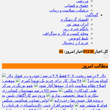
ورزشی
حقوق و قضایی
پزشکی، سلامت و زیبایی
گوناگون
اقتصاد گردشگری
ایران سفر تور
پایگاه خبری روز
مجله کسب و کار و بیوگرافی
بلیط اتوبوس
خرید ارز دیجیتال
کل اخبار
35138
اخبار امروز:
61
مطالب امروز
دلار ۴ درصد ریخت، ۲۰۷ فقط ۲.۹ درصد / خودرو زیر فشار دلار
کوتاه می‌آید؟
۴۸ سال کار برای خرید یک تویوتا کمری
موهبتی:
اصلاح نظام سلامت باید از بیمه‌ها آغاز شود
عمو پورنگ در مرکز
طبی کودکان+ عکس
ببینید |65 درصد مهندسان کشاورزی
بیکارند یا شغل تخصصی ندارند
ورود تیم کارآگاهان پلیس به
پرونده قتل حمیدرضا رجب‌زاده
اولین تصاویر شیائومی میکس
فولد ۵ منتشر شد
جاسوس‌افزار چینی «لایت‌اسپای»، قربانیان را