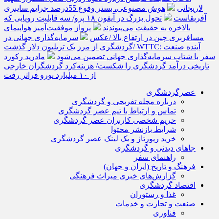
لاریجانی
هوش مصنوعی، بستر وقوع 55درصد جرایم سایبری
آفریقاست
تحول بزرگ در آیفون ۱۸ پرو/ سه قابلیت رویایی که
بالاخره به حقیقت می‌پیوندند
پرواز موفقیت‌آمیز هواپیمای
مسافربری چین در ارتفاع بالا /عکس
سرمایه‌گذاری جهانی در
گردشگری از مرز یک تریلیون دلار گذشت/ WTTC: آینده صنعت
سفر با شتاب سرمایه‌گذاری جهانی تضمین می‌شود
مادرید رکورد
تاریخی درآمد گردشگری را شکست/ هزینه‌کرد گردشگران خارجی
از ۱۰ میلیارد یورو فراتر رفت
عصرگردشگری
درباره مجله تفریحی و گردشگری
تماس و ارتباط با تیم عصر گردشگری
حریم شخصی کاربران عصر گردشگری
شرایط بازنشر محتوا
خرید رپورتاژ و بک لینک عصر گردشگری
جاهای دیدنی و گردشگری
راهنمای سفر
فرهنگ و تاریخ (ایران و جهان)
گزارش‌های خبری میراث فرهنگی
اقتصاد گردشگری
غذا و رستوران
صنعت و تجارت و خدمات
فناوری