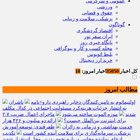
عمومی و سرگرمی
ورزشی
حقوق و قضایی
پزشکی، سلامت و زیبایی
گوناگون
اقتصاد گردشگری
ایران سفر تور
پایگاه خبری روز
مجله کسب و کار و بیوگرافی
بلیط اتوبوس
خرید ارز دیجیتال
کل اخبار
35050
اخبار امروز:
18
مطالب امروز
اولتیماتوم به تامین‌کنندگان ذخایر راهبردی دارو+نامه
ناشران
به انتشار جزئیات هزینه‌کرد مسئولیت اجتماعی در کدال مکلف
شدند
موزه الموت ساخته می‌شود
ماجرای اعمال ضریب ۲.۷
برای اینترنت بین‌الملل چیست؟
ارائه دو میلیون و ۴۲۶ هزار
خدمت بهداشتی و درمانی به زائران
ظفرقندی: توسعه آموزش
پزشکی، سرمایه‌گذاری برای سلامت آینده کشور است
تکذیب
ادعای نماینده مجلس درباره نحوه ردزنی محل استقرار شهید