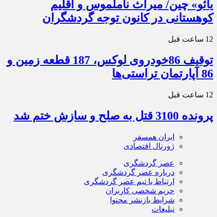
یائو» چین/ میراث ناملموس و اقلیم
کوهستانی در کانون توجه گردشگران
12 ساعت قبل
توقیف 86خودروی لوکس، 187 قطعه زمین و
86 آپارتمان تراستی‌ها
12 ساعت قبل
پرونده 3100 قتل به صلح و سازش ختم شد
ایران همسفر
ژورنال اقتصادی
عصر گردشگری
درباره عصر گردشگری
ارتباط با تیم عصر گردشگری
حریم شخصی کاربران
شرایط بازنشر محتوا
تبلیغات