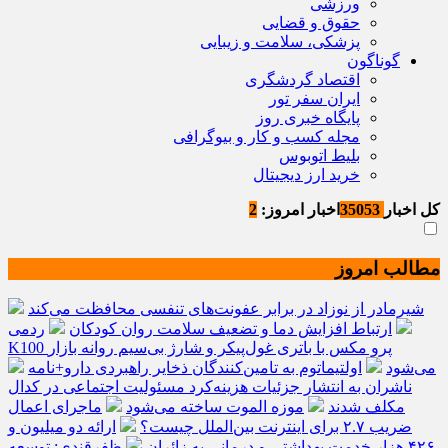
ورزشی
حقوق و قضایی
پزشکی، سلامت و زیبایی
گوناگون
اقتصاد گردشگری
ایران سفر تور
پایگاه خبری روز
مجله کسب و کار و بیوگرافی
بلیط اتوبوس
خرید ارز دیجیتال
کل اخبار
35053
اخبار امروز:
2
مطالب امروز
شیرمادر از نوزاد در برابر عفونت‌های تنفسی محافظت می‌کند
ارتباط افزایش دما و تضعیف سلامت روان کودکان
ردمی
K100 پرو مکس با باتری غول‌پیکر و شارژ بی‌سیم روانه بازار
می‌شود
اولتیماتوم به تامین‌کنندگان ذخایر راهبردی دارو+نامه
ناشران به انتشار جزئیات هزینه‌کرد مسئولیت اجتماعی در کدال
مکلف شدند
موزه الموت ساخته می‌شود
ماجرای اعمال
ضریب ۲.۷ برای اینترنت بین‌الملل چیست؟
ارائه دو میلیون و
۴۲۶ هزار خدمت بهداشتی و درمانی به زائران
ظفرقندی: توسعه