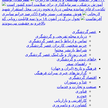
آموزش پزشکی، سرمایه‌گذاری برای سلامت آینده کشور است
تکذیب ادعای نماینده مجلس درباره نحوه ردزنی محل استقرار شهید
لاریجانی
هوش مصنوعی، بستر وقوع 55درصد جرایم سایبری
آفریقاست
تحول بزرگ در آیفون ۱۸ پرو/ سه قابلیت رویایی که
بالاخره به حقیقت می‌پیوندند
عصرگردشگری
درباره مجله تفریحی و گردشگری
تماس و ارتباط با تیم عصر گردشگری
حریم شخصی کاربران عصر گردشگری
شرایط بازنشر محتوا
خرید رپورتاژ و بک لینک عصر گردشگری
جاهای دیدنی و گردشگری
راهنمای سفر
فرهنگ و تاریخ (ایران و جهان)
گزارش‌های خبری میراث فرهنگی
اقتصاد گردشگری
غذا و رستوران
صنعت و تجارت و خدمات
فناوری
خودرو
کارآفرینی و بازاریابی
کشاورزی و دامپروری