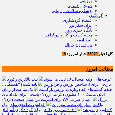
ورزشی
حقوق و قضایی
پزشکی، سلامت و زیبایی
گوناگون
اقتصاد گردشگری
ایران سفر تور
پایگاه خبری روز
مجله کسب و کار و بیوگرافی
بلیط اتوبوس
خرید ارز دیجیتال
کل اخبار
35070
اخبار امروز:
19
مطالب امروز
عرضه‌های اولیه امسال، 10 تایی می‌شوند
ثبت بالاترین رکورد
تاریخی برای 3 شاخص بورس و فرابورس
یادداشت | “نقدینگی”؛
حلقه گمشده‌ای که دوباره به بورس بازگشت
یک ساعت از زمان
ایلان ماسک ۱۰۰ میلیون دلار می‌ارزد؟ / پاسخی برای یک ادعای
بزرگ
اعمال ضریب ۲.۷ برای اینترنت بین‌الملل صحت دارد؟ /
واکنش سازمان تنظیم مقررات
افزایش تصاعدی بهای برق
کشاورزی لغو شد
۲۰۲۶ سالی پرچالش برای گردشگری آسیا/ از
افزایش هزینه سفر پس از جنگ خلیج‌فارس تا رقابت در شرق آسیا