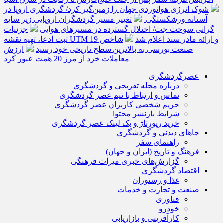
شوک انرژی هوانوردی جهان را زمین‌گیر کرد/ گردشگری اروپا در
آستانه ورشکستگی
تغییر مسیر گردشگران اروپایی زیر سایه
گرانی سوخت جت/ اختلال گسترده در مسیرهای هوایی
جزئیات
ثبت ادعا، تهیه نقشه UTM و ارائه مادر سند اعلام شد
شاخص 19
صنعت بورسی به بالاترین سطح تاریخی خود رسید
ارزش
معاملات خرد از مرز 20 همت عبور کرد
عصرگردشگری
درباره مجله تفریحی و گردشگری
تماس و ارتباط با تیم عصر گردشگری
حریم شخصی کاربران عصر گردشگری
شرایط بازنشر محتوا
خرید رپورتاژ و بک لینک عصر گردشگری
جاهای دیدنی و گردشگری
راهنمای سفر
فرهنگ و تاریخ (ایران و جهان)
گزارش‌های خبری میراث فرهنگی
اقتصاد گردشگری
غذا و رستوران
صنعت و تجارت و خدمات
فناوری
خودرو
کارآفرینی و بازاریابی